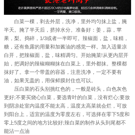
白菜一棵，剥去外层，洗净，里外均匀抹上盐，腌
半天。腌了半天后，挤掉水分。准备好：姜，蒜，苹
果，梨。捣碎，1/3或者一半即可。辣椒面，盐，味精，
糖，还有鱼露的用量和加酱油的感觉一样。加入适量凉
白开，把辣椒面，盐，味精调匀。开始腌菜!从更内层开
始，把调好的辣椒糊糊抹在白菜上，里外都抹。整棵都
抹好了。拿一个带盖的容器，注意洗净，一定不要有
油，如果无盖的，用保鲜膜封住也可以。
压白菜的石头别挑红色的，一般是砖头，白色灰色
更好;不要买烧心白菜，要选青叶的白菜，没有烂心;要放
到阴凉处室内温度不能太高，温度太高菜就会烂，可放
到阳台上，适宜的温度为零度左右，可选择在零下5度和
零上5度之间的地方比较好;辣白菜的制作从头到尾都不
能沾一点油