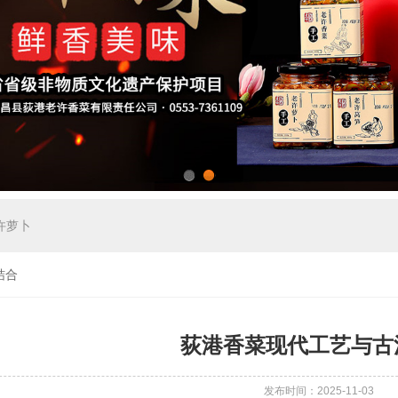
1
2
许萝卜
结合
荻港香菜现代工艺与古
发布时间：2025-11-03