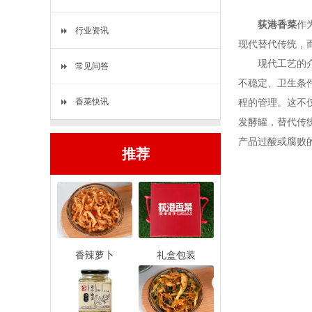
荻港香菜
作
行业资讯
现代替代传统，
现代工艺的介入
常见问答
不稳定、卫生条
香菜快讯
程的管理。这不
发酵罐，替代传
产品过酸或腐败
推荐
香辣萝卜
礼盒包装