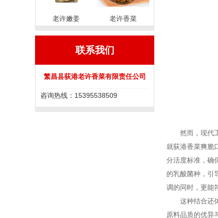
老许嫩姜
老许香菜
联系我们
繁昌县荻港老许香菜有限责任公司
咨询热线：15395538509
然而，现代工艺
就荻港香菜爽脆
分活度标准，确
的乳酸菌种，引
调的同时，更能
这种结合还体现
原料品质的优异