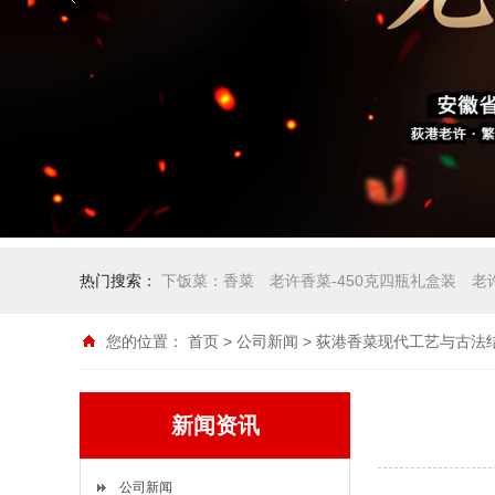
热门搜索：
下饭菜：香菜
老许香菜-450克四瓶礼盒装
老
您的位置：
首页
>
公司新闻
> 荻港香菜现代工艺与古法
新闻资讯
公司新闻