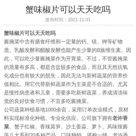
蟹味椒片可以天天吃吗
发布时间：2021-11-01
蟹味椒片可以天天吃吗
酱腌菜中含有膳食纤维和一定量的钙、镁、钾等矿物
质。乳酸发酵和醋酸发酵也能产生少量的B族维生素。因
此，可以吃少量酱腌菜作为开胃菜。不过，不管酱腌菜
的质量有多高，都是含盐较多的食品，而且其天然抗氧
化成分也有较大的损失，因此无法与新鲜蔬菜的营养价
值相比。用它代替新鲜蔬菜作为主菜是不合适的。尤其
是慢性病患者和儿童，需要多吃新鲜蔬菜，养成清淡味
觉的良好饮食习惯，不宜多吃酱腌菜。
公司蔬菜种植基地1000余亩，采用订单农业模式，原材
料实现标准化种植、专业化供应。公司旗下拥有
老许香
菜
、蟹子红椒、香辣莴笋、沙土姜蒜、萝卜、风味辣酱
等八大系列20多种产品，口味独特，堪称一绝。老许香