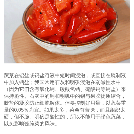
蔬菜在铝盐或钙盐溶液中短时间浸泡，或直接在腌制液
中加入钙盐；我国常用石灰和明矾浸泡在弱碱性水中
（因为它们含有氯化钙、碳酸氢钙、硫酸钙等钙盐）来
保持脆性。石灰中的钙和明矾中的铝与果胶物质结合，
胶盐的凝胶防止细胞解体。但要控制好用量，以蔬菜重
量的0.05％为宜。如果太多，菜会有苦味，而且组织太
硬，但不脆。明矾是酸性的，所以不能用于绿色蔬菜，
以免影响酱腌菜的风味。