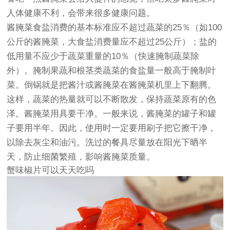
人体健康不利，会带来很多健康问题。
酱腌菜食盐消费的基本标准应不超过蔬菜的25％（如100
公斤的酱腌菜，大食盐消费量应不超过25公斤）；盐的
低用量不应少于蔬菜重量的10％（快速腌制蔬菜除
外）。腌制果蔬和根茎类蔬菜的食盐量一般高于腌制叶
菜。倒锅就是把酱汁或酱腌菜在酱腌菜机里上下翻腾。
这样，蔬菜的热量就可以不断散发，保持蔬菜原有的色
泽。酱腌菜用具要干净。一般来说，酱腌菜的罐子和罐
子要用半年。因此，使用时一定要用刷子把它擦干净，
以除去灰尘和油污。洗过的餐具尽量放在阳光下晒半
天，防止细菌繁殖，影响酱腌菜质量。
蟹味椒片可以天天吃吗