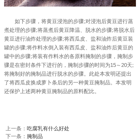
如下步骤，将黄豆浸泡的步骤;对浸泡后黄豆进行蒸
煮处理的步骤;将蒸煮后黄豆降温、脱水的步骤;将脱水后
黄豆进行油炸处理的步骤;将西瓜皮、盐和油炸后黄豆装
罐的步骤;将作料水倒入装有西瓜皮、盐和油炸后黄豆的
罐中的步骤;将装有作料水的各原料腌制的步骤，腌制步
骤是在密封条件下进行的，腌制步骤的时间为15～20天;
将腌制好的腌制品进行脱水的步骤。此处本发明还提出
了将西瓜皮换成萝卜条后的另一种黄豆腌制品。本发明
还保护上述两种黄豆腌制品的原料配比。
上一条：
吃腐乳有什么好处
下一条：
腌制品