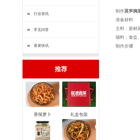
制作
莴笋腌
行业资讯
准备材料
主料：新鲜莴笋
常见问答
辅料：食盐、生
香菜快讯
制作步骤
推荐
香辣萝卜
礼盒包装