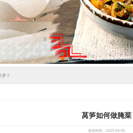
1
2
许萝卜
莴笋如何做腌菜
发布时间：2025-04-05