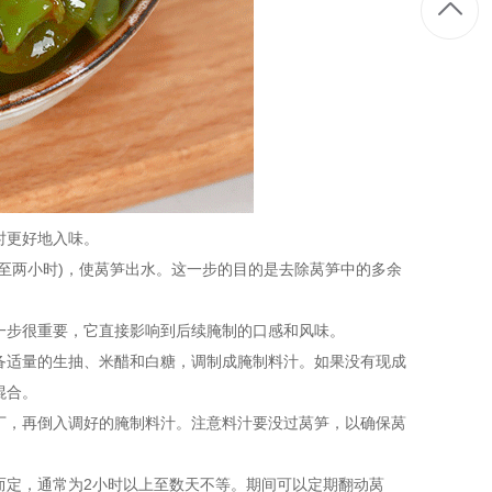
时更好地入味。
两小时)，使莴笋出水。这一步的目的是去除莴笋中的多余
步很重要，它直接影响到后续腌制的口感和风味。
适量的生抽、米醋和白糖，调制成腌制料汁。如果没有现成
混合。
，再倒入调好的腌制料汁。注意料汁要没过莴笋，以确保莴
定，通常为2小时以上至数天不等。期间可以定期翻动莴