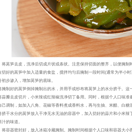
莴笋去皮，洗净后切成片状或条状。注意保持切面的整齐，以便腌制
好的莴笋中加入适量的食盐，搅拌均匀后腌制一段时间(通常为半小时至
分初步渗入，增加莴笋的底味。
制好的莴笋倒掉腌制出的水，并用手或纱布将莴笋上的水分挤干。这一
瓣去皮切片，小米辣或红辣椒洗净切丁备用。同时，根据个人口味准备
自己调制，如加入八角、花椒等香料煮成香料水，再与生抽、米醋、白糖
干水分的莴笋放入干净无水无油的容器中，加入切好的蒜片和小米辣丁
料汁的味道。
容器密封好，放入冰箱冷藏腌制。腌制时间根据个人口味和容器大小而