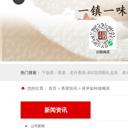
热门搜索：
下饭菜：香菜
老许香菜-450克四瓶礼盒装
老
您的位置：
首页
>
香菜快讯
> 莴笋如何做腌菜
新闻资讯
公司新闻