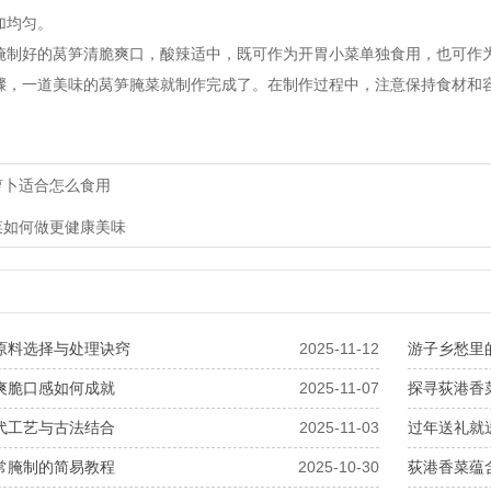
加均匀。
好的莴笋清脆爽口，酸辣适中，既可作为开胃小菜单独食用，也可作
一道美味的莴笋腌菜就制作完成了。在制作过程中，注意保持食材和容
萝卜适合怎么食用
菜如何做更健康美味
原料选择与处理诀窍
2025-11-12
游子乡愁里
爽脆口感如何成就
2025-11-07
探寻荻港香
代工艺与古法结合
2025-11-03
过年送礼就
常腌制的简易教程
2025-10-30
荻港香菜蕴