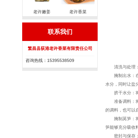
老许嫩姜
老许香菜
联系我们
繁昌县荻港老许香菜有限责任公司
咨询热线：15395538509
清洗与处理：将
腌制出水：在切
水分，同时让盐
挤干水分：将腌
准备调料：将蒜
的调料，也可以
腌制莴笋：将挤
笋能够充分吸收
密封与保存：将