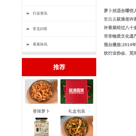
萝卜丝适合哪些
行业资讯
繁昌县
荻港
老许
许香菜经过八十
常见问答
市非物质文化遗产
香菜快讯
视台播放;201
饮行业协会、芜
推荐
香辣萝卜
礼盒包装