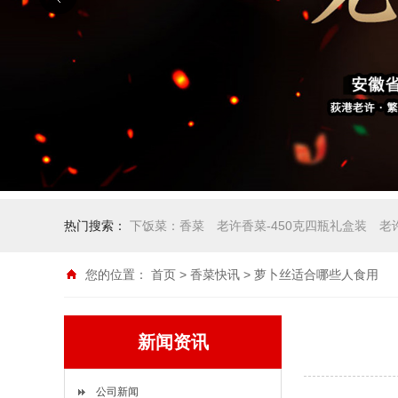
热门搜索：
下饭菜：香菜
老许香菜-450克四瓶礼盒装
老
您的位置：
首页
>
香菜快讯
> 萝卜丝适合哪些人食用
新闻资讯
公司新闻