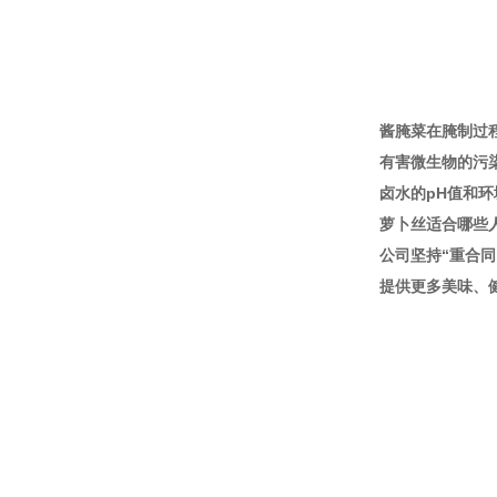
酱腌菜在腌制过
有害微生物的污
卤水的pH值和
萝卜丝适合哪些
公司坚持“重合
提供更多美味、