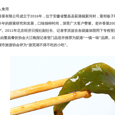
人食用
香菜
有限公司成立于2016年，位于安徽省繁昌县荻港镇新河村，紧邻板
多年的探索研究和发展，口味独特时尚，深受广大客户赞誉。老许香菜200
。2011年北京经济日报社副社长、记者李洪波在各级媒体陪同下专程登门
4年由繁昌餐饮协会大江晚报记者登门品尝并推荐为荻港“一镇一味”品牌。2
湖市旅游协会评为“游芜湖不得不吃的小吃”。