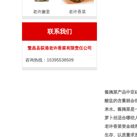
老许嫩姜
老许香菜
联系我们
繁昌县荻港老许香菜有限责任公司
咨询热线：15395538509
酱腌菜产品中亚
酸盐的含量就会
来水。酱腌菜是
萝卜丝适合哪些
老许香菜资金雄
生存、以质量求