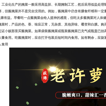
、工业化生产的腌菜一般采用高盐胚、长期腌制工艺，然后采用低盐处理
癌，但酱腌菜并不是完全没用的。例如，酱腌菜中仍含有膳食纤维和一定
健康有益。早餐吃一点酱腌菜会给人提神的感觉，但吃太多酱腌菜对人体
腌菜时，产品的色、香、味应正常，无杂质、其他异味、霉变和白膜。购
无证小贩那里买酱腌菜。如果袋装酱腌菜或瓶装酱腌菜已充气或瓶盖已抬
大量食用。吃酱腌菜时，应在打开包装后短时间内食用。如有剩余，应旋
人食用