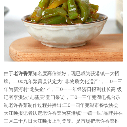
由于
老许香菜
知名度高信誉好，现已成为荻港镇一大招
牌。二00九年繁昌县认定为“ 非物质文化遗产”，二0一三
年为新河村“龙头企业”，二0一一年经济日报副社长高 级
记者李洪波“走基层”登门采访，二0一三年芜湖电视台录
制老许香菜制作过程并播出;二0一四年芜湖市餐饮协会
大江晚报记者认定老许香菜为荻港镇“一镇一味”品牌并在
三月二十八日大江晚报上刊登等。是市场把老许香菜推