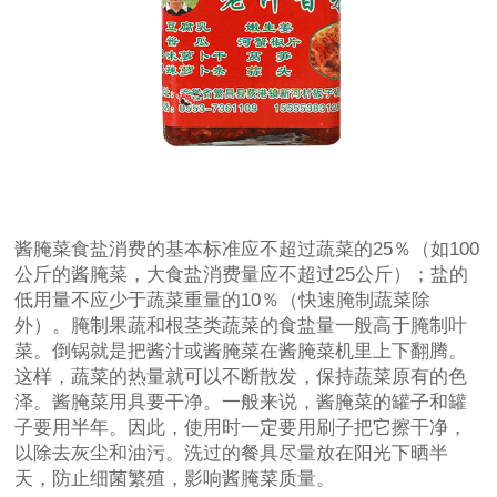
酱腌菜食盐消费的基本标准应不超过蔬菜的25％（如100
公斤的酱腌菜，大食盐消费量应不超过25公斤）；盐的
低用量不应少于蔬菜重量的10％（快速腌制蔬菜除
外）。腌制果蔬和根茎类蔬菜的食盐量一般高于腌制叶
菜。倒锅就是把酱汁或酱腌菜在酱腌菜机里上下翻腾。
这样，蔬菜的热量就可以不断散发，保持蔬菜原有的色
泽。酱腌菜用具要干净。一般来说，酱腌菜的罐子和罐
子要用半年。因此，使用时一定要用刷子把它擦干净，
以除去灰尘和油污。洗过的餐具尽量放在阳光下晒半
天，防止细菌繁殖，影响酱腌菜质量。