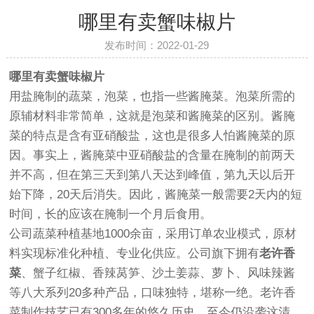
哪里有卖蟹味椒片
发布时间：2022-01-29
哪里有卖蟹味椒片
用盐腌制的蔬菜，泡菜，也指一些酱腌菜。泡菜所需的
原辅材料非常简单，这就是泡菜和酱腌菜的区别。酱腌
菜的特点是含有亚硝酸盐，这也是很多人怕酱腌菜的原
因。事实上，酱腌菜中亚硝酸盐的含量在腌制的前两天
并不高，但在第三天到第八天达到峰值，第九天以后开
始下降，20天后消失。因此，酱腌菜一般需要2天内的短
时间，长的应该在腌制一个月后食用。
公司蔬菜种植基地1000余亩，采用订单农业模式，原材
料实现标准化种植、专业化供应。公司旗下拥有
老许香
菜
、蟹子红椒、香辣莴笋、沙土姜蒜、萝卜、风味辣酱
等八大系列20多种产品，口味独特，堪称一绝。老许香
菜制作技艺已有300多年的悠久历史，至今仍沿袭这清