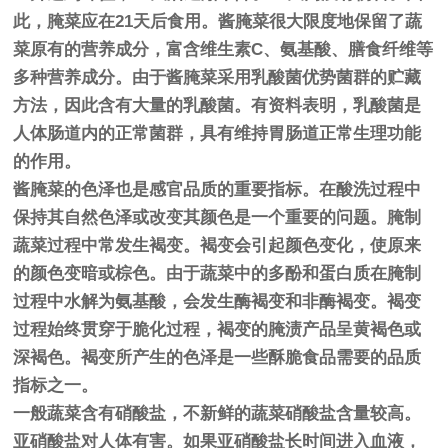
此，腌菜应在21天后食用。酱腌菜很大限度地保留了蔬
菜原有的营养成分，富含维生素C、氨基酸、膳食纤维等
多种营养成分。由于酱腌菜采用乳酸菌优势菌群的贮藏
方法，因此含有大量的乳酸菌。有资料表明，乳酸菌是
人体肠道内的正常菌群，具有维持胃肠道正常生理功能
的作用。
酱腌菜的色泽也是感官品质的重要指标。在酸洗过程中
保持其自然色泽或改变其颜色是一个重要的问题。腌制
蔬菜过程中常发生褐变。褐变会引起颜色变化，使原来
的颜色变暗或棕色。由于蔬菜中的多酚和蛋白质在腌制
过程中水解为氨基酸，会发生酶褐变和非酶褐变。褐变
过程始终贯穿于脆化过程，褐变的腌渍产品呈黄褐色或
深褐色。褐变所产生的色泽是一些酥脆食品需要的品质
指标之一。
一般蔬菜含有硝酸盐，不新鲜的蔬菜硝酸盐含量较高。
亚硝酸盐对人体有害。如果亚硝酸盐长时间进入血液，