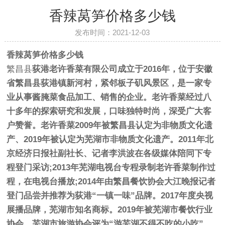
香辣莴笋价格多少钱
发布时间：2021-12-03
香辣莴笋价格多少钱
繁昌县
荻港
老许香菜
有限公司成立于2016年，位于安徽
省繁昌县荻港镇新河村，紧邻板子矶风景区，是一家专
业从事酱腌菜食品加工、销售的企业。老许香菜经过八
十多年的探索研究和发展，口味独特时尚，深受广大客
户赞誉。老许香菜2009年被繁昌县认定为非物质文化遗
产、2019年被认定为芜湖市非物质文化遗产。2011年北
京经济日报社副社长、记者李洪波在各级媒体陪同下专
程登门采访;2013年芜湖电视台专程录制老许香菜制作过
程，在电视台播放;2014年由繁昌餐饮协会大江晚报记者
登门品尝并推荐为荻港“一镇一味”品牌。2017年度央视
展播品牌，芜湖市知名商标。2019年被芜湖市餐饮行业
协会、芜湖市旅游协会评为“游芜湖不得不吃的小吃”。