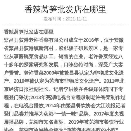
香辣莴笋批发店在哪里
发布时间：2021-11-11
香辣莴笋批发店在哪里
繁昌县
荻港
老许香菜
有限公司成立于2016年，位于安徽
省繁昌县荻港镇新河村，紧邻板子矶风景区，是一家专
业从事酱腌菜食品加工、销售的企业。老许香菜经过八
十多年的探索研究和发展，口味独特时尚，深受广大客
户赞誉。老许香菜2009年被繁昌县认定为非物质文化遗
产、2019年被认定为芜湖市非物质文化遗产。2011年北
京经济日报社副社长、记者李洪波在各级媒体陪同下专
程登门采访;2013年芜湖电视台专程录制老许香菜制作过
程，在电视台播放;2014年由繁昌餐饮协会大江晚报记者
登门品尝并推荐为荻港“一镇一味”品牌。2017年度央视
展播品牌，芜湖市知名商标。2019年被芜湖市餐饮行业
协会、芜湖市旅游协会评为“游芜湖不得不吃的小吃”。