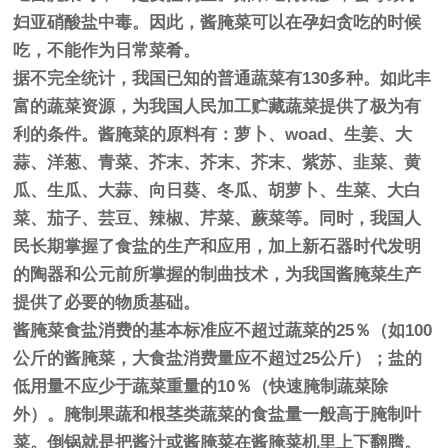
妇亚硝酸盐中毒。因此，酱腌菜可以在孕妇贪吃的时候
吃，不能作为日常菜肴。
据不完全统计，我国已知的普通蔬菜有130多种。如此丰
富的蔬菜资源，为我国人民加工贮藏蔬菜提供了极为有
利的条件。酱腌菜的原料有：萝卜、woad、生姜、大
蒜、洋葱、青菜、芥末、芥末、芥末、紫苏、韭菜、黄
瓜、生瓜、大蒜、向日葵、冬瓜、胡萝卜、生菜、大白
菜、茄子、芸豆、辣椒、芹菜、蕨菜等。同时，我国人
民长期掌握了食盐的生产和应用，加上新石器时代发明
的陶器和公元前所掌握的制曲技术，为我国酱腌菜生产
提供了必要的物质基础。
酱腌菜食盐消费的基本标准应不超过蔬菜的25％（如100
公斤的酱腌菜，大食盐消费量应不超过25公斤）；盐的
低用量不应少于蔬菜重量的10％（快速腌制蔬菜除
外）。腌制果蔬和根茎类蔬菜的食盐量一般高于腌制叶
菜。倒锅就是把酱汁或酱腌菜在酱腌菜机里上下翻腾。