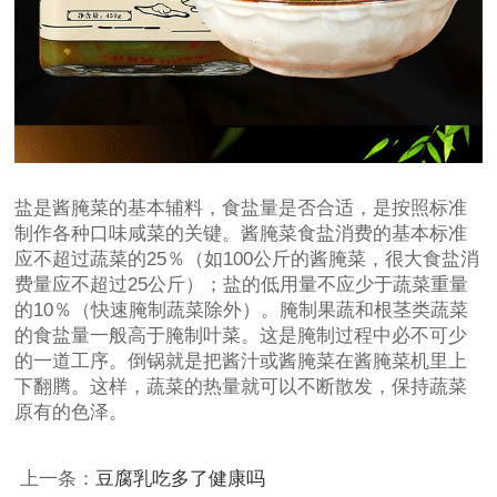
盐是酱腌菜的基本辅料，食盐量是否合适，是按照标准
制作各种口味咸菜的关键。酱腌菜食盐消费的基本标准
应不超过蔬菜的25％（如100公斤的酱腌菜，很大食盐消
费量应不超过25公斤）；盐的低用量不应少于蔬菜重量
的10％（快速腌制蔬菜除外）。腌制果蔬和根茎类蔬菜
的食盐量一般高于腌制叶菜。这是腌制过程中必不可少
的一道工序。倒锅就是把酱汁或酱腌菜在酱腌菜机里上
下翻腾。这样，蔬菜的热量就可以不断散发，保持蔬菜
原有的色泽。
上一条：
豆腐乳吃多了健康吗