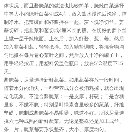
体状况，而且酱腌菜的做法也比较简单，腌辣白菜选择
中等大小的绿叶白菜切成4片，放入盐水浸泡后洗净，控
制净水。把辣椒面和虾酱拌在一起。萝卜洗净切丝。姜
蒜切碎，把韭菜和葱切成4厘米长的段。在切好的萝卜丝
上撒一层干辣椒面。上色后，加入虾酱、葱、姜。然后
加入韭菜和葱，轻轻搅拌。加入精盐调味，将混合物均
匀地撒在每片卷心菜叶之间，然后放入干净的罐子里，
用手轻轻按压，用塑料袋盖住瓶口，放在5℃温度下15
天。
酱腌菜，尽量选择新鲜蔬菜。如果蔬菜存放一段时间，
随着水分的消失，一些营养成分会被消耗掉，就会出现
老化现象。不适合酱腌菜：一是皮厚，籽硬；二是含糖
量多，不嫩不脆；特别是叶绿素含量较多的蔬菜，纤维
坚硬，腌制成酱腌菜不易咀嚼，味道不好。所以尽量选
择六七种成熟的新鲜蔬菜。无论是整株还是加工成丝、
条、片，腌菜都要形状整齐，大小、厚度均匀。