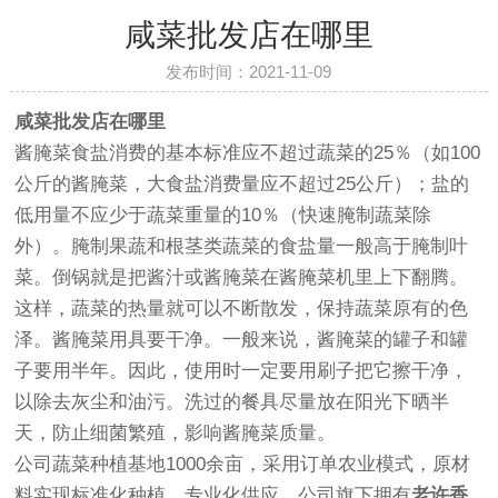
咸菜批发店在哪里
发布时间：2021-11-09
咸菜批发店在哪里
酱腌菜食盐消费的基本标准应不超过蔬菜的25％（如100
公斤的酱腌菜，大食盐消费量应不超过25公斤）；盐的
低用量不应少于蔬菜重量的10％（快速腌制蔬菜除
外）。腌制果蔬和根茎类蔬菜的食盐量一般高于腌制叶
菜。倒锅就是把酱汁或酱腌菜在酱腌菜机里上下翻腾。
这样，蔬菜的热量就可以不断散发，保持蔬菜原有的色
泽。酱腌菜用具要干净。一般来说，酱腌菜的罐子和罐
子要用半年。因此，使用时一定要用刷子把它擦干净，
以除去灰尘和油污。洗过的餐具尽量放在阳光下晒半
天，防止细菌繁殖，影响酱腌菜质量。
公司蔬菜种植基地1000余亩，采用订单农业模式，原材
料实现标准化种植、专业化供应。公司旗下拥有
老许香