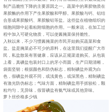
制产品脆性下降的主要原因之一。蔬菜中的果胶物质在
果胶酶的作用下产生果胶酸和甲醇。果胶酸与钙、铝结
合形成果胶酸钙、果胶酸铝等盐。这些盐在植物组织的
细胞间隙中起着粘附细胞的作用。一般来说，在加工过
程中加入可硬化物质，可以使酱腌菜保持脆性。
入秋以来，不少习惯酱腌菜的市民开始购买蔬菜和食
盐。盐是腌菜必不可少的原料，在这里我们提醒广大市
民，私盐散装有害健康，应该从正规渠道购买。从包装
上看，真碘盐包装封口上的牙小而圆，生产日期清晰，
袋面坚韧；根据颜色和防伪标志，精制碘盐外观为白
色，假碘盐外观不同，或浅黄色，或深黑色，精制碘盐
有激光防伪标志；气味方面，精制碘盐用手抓较松，颗
粒均匀，无异味，假冒碘盐有氨气味或其他异味。
萝卜丝价格多少钱