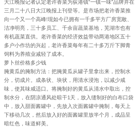
大江晚报记者认定老许香菜为荻港镇“一镇一味”品牌并在
三月二十八日大江晚报上刊登等。是市场把老许香菜推
向一个又一个高峰!现如今已拥有一千多平方厂房宽敞、
洁净明亮，三十多员工、千余亩蔬菜基地，芜湖市也有
有机蔬菜直供。老许香菜的经济效益带动两港地区五十
多户小作坊的兴起，老许香菜每年有二十多万斤下脚青
饲料为养殖业减轻了成本。
萝卜丝价格多少钱
腌黄瓜的腌制方法：把腌黄瓜从罐子里拿出来，控制水
分，切成片。成条状、块状，用清水浸泡，以减少咸
味，使其味咸适口。将腌制好的黄瓜从清水中取出，控
制水分，在阴凉通风处晾干1天，放入缝制好的白布口袋
中，放入甜面酱罐中，先放入次面酱罐中腌制，每天上
下移动几次，然后放入好的面酱罐里放半个月，成品呈
暗红色，味道鲜美。