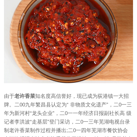
由于
老许香菜
知名度高信誉好，现已成为荻港镇一大招
牌。二00九年繁昌县认定为“ 非物质文化遗产”，二0一三
年为新河村“龙头企业”，二0一一年经济日报副社长高 级
记者李洪波“走基层”登门采访，二0一三年芜湖电视台录
制老许香菜制作过程并播出;二0一四年芜湖市餐饮协会