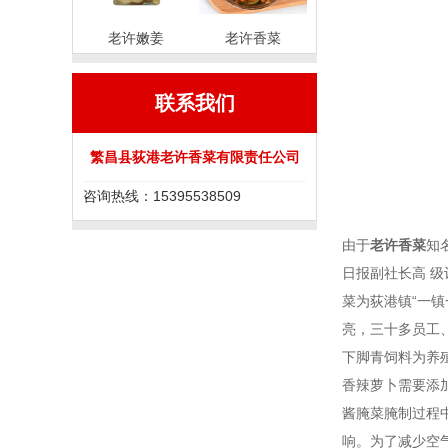
老许嫩姜
老许香菜
联系我们
繁昌县荻港老许香菜有限责任公司
咨询热线：15395538509
由于
老许香菜
知
日报副社长高 
菜为荻港镇“一
亮，三十多员工
下脚青饲料为养
香辣萝卜需要添
酱腌菜腌制过程
响。为了减少空