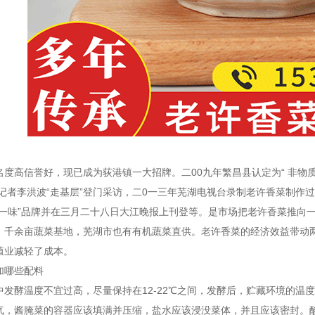
名度高信誉好，现已成为荻港镇一大招牌。二00九年繁昌县认定为“ 非物质
级记者李洪波“走基层”登门采访，二0一三年芜湖电视台录制老许香菜制作
镇一味”品牌并在三月二十八日大江晚报上刊登等。是市场把老许香菜推向
、千余亩蔬菜基地，芜湖市也有有机蔬菜直供。老许香菜的经济效益带动
殖业减轻了成本。
加哪些配料
中发酵温度不宜过高，尽量保持在12-22℃之间，发酵后，贮藏环境的温
气，酱腌菜的容器应该填满并压缩，盐水应该浸没菜体，并且应该密封。