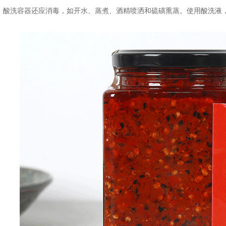
，酸洗容器还应消毒，如开水、蒸煮、酒精喷洒和硫磺熏蒸。使用酸洗液