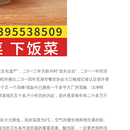
文化遗产”，二0一三年为新河村“龙头企业”，二0一一年经济
过程并播出;二0一四年芜湖市餐饮协会大江晚报记者认定老许香
一个又一个高峰!现如今已拥有一千多平方厂房宽敞、洁净明
两港地区五十多户小作坊的兴起，老许香菜每年有二十多万斤
度应大大降低，良好温度为0℃，空气对微生物和维生素的影
酸洗的卫生条件是防腐的重要因素。酸洗前，一定要把原料洗