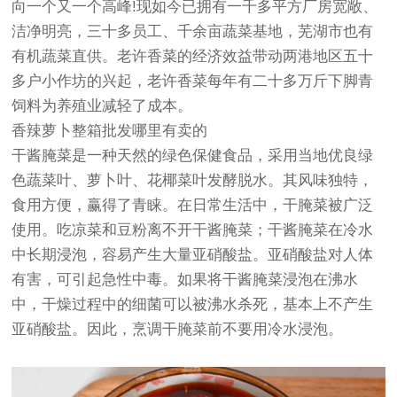
向一个又一个高峰!现如今已拥有一千多平方厂房宽敞、
洁净明亮，三十多员工、千余亩蔬菜基地，芜湖市也有
有机蔬菜直供。老许香菜的经济效益带动两港地区五十
多户小作坊的兴起，老许香菜每年有二十多万斤下脚青
饲料为养殖业减轻了成本。
香辣萝卜整箱批发哪里有卖的
干酱腌菜是一种天然的绿色保健食品，采用当地优良绿
色蔬菜叶、萝卜叶、花椰菜叶发酵脱水。其风味独特，
食用方便，赢得了青睐。在日常生活中，干腌菜被广泛
使用。吃凉菜和豆粉离不开干酱腌菜；干酱腌菜在冷水
中长期浸泡，容易产生大量亚硝酸盐。亚硝酸盐对人体
有害，可引起急性中毒。如果将干酱腌菜浸泡在沸水
中，干燥过程中的细菌可以被沸水杀死，基本上不产生
亚硝酸盐。因此，烹调干腌菜前不要用冷水浸泡。