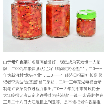
由于
老许香菜
知名度高信誉好，现已成为荻港镇一大招
牌。二00九年繁昌县认定为“ 非物质文化遗产”，二0一三
年为新河村“龙头企业”，二0一一年经济日报副社长高 级
记者李洪波“走基层”登门采访，二0一三年芜湖电视台录
制老许香菜制作过程并播出;二0一四年芜湖市餐饮协会
大江晚报记者认定老许香菜为荻港镇“一镇一味”品牌并在
三月二十八日大江晚报上刊登等。是市场把老许香菜推