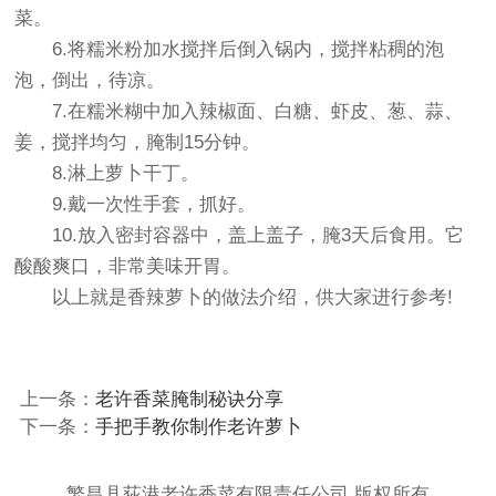
菜。
6.将糯米粉加水搅拌后倒入锅内，搅拌粘稠的泡
泡，倒出，待凉。
7.在糯米糊中加入辣椒面、白糖、虾皮、葱、蒜、
姜，搅拌均匀，腌制15分钟。
8.淋上萝卜干丁。
9.戴一次性手套，抓好。
10.放入密封容器中，盖上盖子，腌3天后食用。它
酸酸爽口，非常美味开胃。
以上就是香辣萝卜的做法介绍，供大家进行参考!
上一条：
老许香菜腌制秘诀分享
下一条：
手把手教你制作老许萝卜
繁昌县荻港老许香菜有限责任公司 版权所有