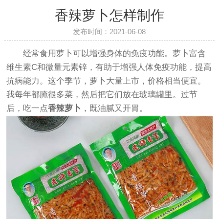
香辣萝卜怎样制作
发布时间：2021-06-08
经常食用萝卜可以增强身体的免疫功能。萝卜富含
维生素C和微量元素锌，有助于增强人体免疫功能，提高
抗病能力。这个季节，萝卜大量上市，价格相当便宜。
我每年都腌很多菜，然后把它们放在玻璃罐里。过节
后，吃一点
香辣萝卜
，既油腻又开胃。