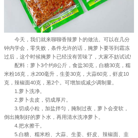
今天，我们就来聊聊香辣萝卜的做法。可以在几分
钟内学会，零失败，条件允许的话，腌萝卜要等到霜冻
过后，这个时候腌萝卜已经没有苦味了，大家不妨试试!
配料：萝卜3个约8公斤，食盐30克，白糖30克，糯
米粉16克，水200毫升，生姜30克，大蒜60克，虾皮10
克，辣椒面40克，葱2个。可增加或减少调制量。
1.萝卜洗净。
2.萝卜去皮，切成厚片。
3.切成小粒，加盐拌匀，腌制过夜，萝卜会变软，
倒出腌制好的萝卜水，再用清水洗净萝卜。
4.把水擦干。
5.白糖、糯米粉、大蒜、生姜、虾皮、辣椒面、韭