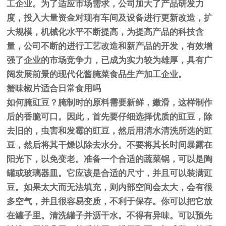
工企业。为了适应市场需求，公司加大了产品研发力
度，投入大量资金对现有车间及设备进行更新改造，扩
大规模，机械化水平不断提高，为提高产品的科技含
量，公司不断的进行工艺改造和新产品的开发，有效增
强了企业的市场竞争力，已成为实力较为雄厚，具有广
阔发展前景的现代化酱腌菜食品生产加工企业。
蟹味椒片适合日常食用吗
如何腌豇豆？腌制时的原料需要新鲜，嫩滑，这样制作
后的香脆可口。因此，首先要仔细选择优质的豇豆，除
去旧的，虫害和发霉的豇豆，然后用清水清洗所选的豇
豆，然后将其干燥以除去水分。不要将其长时间暴露在
阳光下，以免变老。准备一个合适的蔬菜锅，可以是陶
罐或玻璃器皿。它应该是合适的尺寸，并且可以装满豇
豆。如果太大而无法填充，则内部空间会太大，会有很
多空气，并且很容易变质，不利于保存。你可以把它放
在罐子里。清洗罐子并沥干水。不得有异味。可以预先