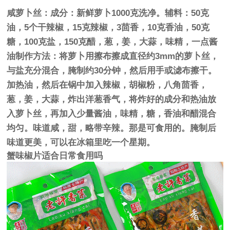
咸萝卜丝：成分：新鲜萝卜1000克洗净。辅料：50克
油，5个干辣椒，15克辣椒，3茴香，10克香油，50克
糖，100克盐，150克醋，葱，姜，大蒜，味精，一点酱
油制作方法：将萝卜用擦布擦成直径约3mm的萝卜丝，
与盐充分混合，腌制约30分钟，然后用手或滤布擦干。
加热油，然后在锅中加入辣椒，胡椒粉，八角茴香，
葱，姜，大蒜，炸出洋葱香气，将炸好的成分和热油放
入萝卜丝，再加入少量酱油，味精，糖，香油和醋混合
均匀。味道咸，甜，略带辛辣。那是可食用的。腌制后
味道更美，可以在冰箱里吃一个星期。
蟹味椒片适合日常食用吗