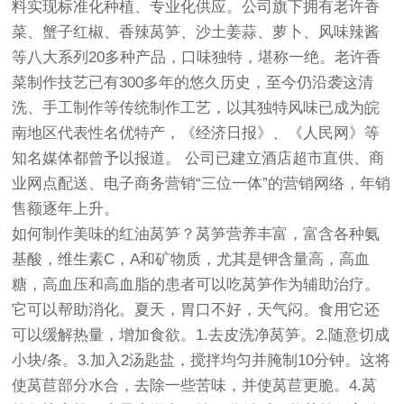
料实现标准化种植、专业化供应。公司旗下拥有老许香
菜、蟹子红椒、香辣莴笋、沙土姜蒜、萝卜、风味辣酱
等八大系列20多种产品，口味独特，堪称一绝。老许香
菜制作技艺已有300多年的悠久历史，至今仍沿袭这清
洗、手工制作等传统制作工艺，以其独特风味已成为皖
南地区代表性名优特产，《经济日报》、《人民网》等
知名媒体都曾予以报道。 公司已建立酒店超市直供、商
业网点配送、电子商务营销“三位一体”的营销网络，年销
售额逐年上升。
如何制作美味的红油莴笋？莴笋营养丰富，富含各种氨
基酸，维生素C，A和矿物质，尤其是钾含量高，高血
糖，高血压和高血脂的患者可以吃莴笋作为辅助治疗。
它可以帮助消化。夏天，胃口不好，天气闷。食用它还
可以缓解热量，增加食欲。1.去皮洗净莴笋。2.随意切成
小块/条。3.加入2汤匙盐，搅拌均匀并腌制10分钟。这将
使莴苣部分水合，去除一些苦味，并使莴苣更脆。4.莴