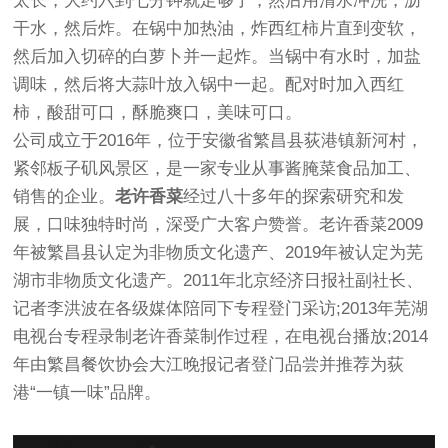
太长，大约六到七分钟就足够了，然后用清水冲洗，沥
干水，然后炸。在锅中加热油，炸西红柿片直到变软，
然后加入切碎的白萝卜并一起炸。当锅中有水时，加盐
调味，然后将大蒜叶放入锅中一起。配对时加入西红
柿，酸甜可口，酥脆爽口，美味可口。
公司成立于2016年，位于安徽省繁昌县荻港镇新河村，
紧邻板子矶风景区，是一家专业从事酱腌菜食品加工、
销售的企业。
老许香菜
经过八十多年的探索研究和发
展，口味独特时尚，深受广大客户赞誉。老许香菜2009
年被繁昌县认定为非物质文化遗产、2019年被认定为芜
湖市非物质文化遗产。2011年北京经济日报社副社长、
记者李洪波在各级媒体陪同下专程登门采访;2013年芜湖
电视台专程录制老许香菜制作过程，在电视台播放;2014
年由繁昌餐饮协会大江晚报记者登门品尝并推荐为荻
港“一镇一味”品牌。