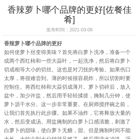
香辣萝卜哪个品牌的更好[佐餐佳
肴]
发布时间：2021-03-08
香辣萝卜哪个品牌的更好
如何使萝卜丝变得美味？首先将白萝卜洗净，准备一个
或两个西红柿和一些大蒜叶，一起洗净，然后将白萝卜
切成相等大小的切丝。这也是对刀技的考验。如果伤口
太厚，将很难尝到。薄的时候很容易炸，所以切割时要
控制住。将西红柿和大蒜切成薄片。萝卜切碎后，放入
盆中，加少许盐，然后用手轻轻揉搓，腌制几分钟，使
萝卜沥干水分。这一步非常重要。在厨师搅拌碗之前，
让我们首先执行此步骤。如果不油炸，它将释放大量的
水，然后变成汤。用盐腌制的白萝卜口感清脆，刺激了
白萝卜的甜味，使白萝卜无糖，甜。但是腌制时间不能