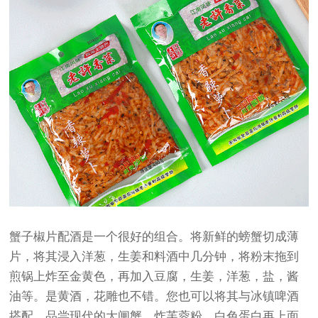
蟹子椒片配酒是一个很好的组合。将新鲜的螃蟹切成薄
片，将其浸入洋葱，生姜和料酒中几分钟，将粉末拖到
煎锅上炸至金黄色，再加入豆腐，生姜，洋葱，盐，酱
油等。是黄酒，花雕也不错。您也可以将其与冰镇啤酒
搭配，品尝现代的大闸蟹。炸芙蓉粉，白色蛋白再上面