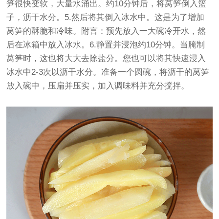
笋很快变软，大量水涌出。约10分钟后，将莴笋倒入篮
子，沥干水分。5.然后将其倒入冰水中。这是为了增加
莴笋的酥脆和冷味。附言：预先放入一大碗冷开水，然
后在冰箱中放入冰水。6.静置并浸泡约10分钟。当腌制
莴笋时，这也将大大去除盐分。您也可以将其快速浸入
冰水中2-3次以沥干水分。准备一个圆碗，将沥干的莴笋
放入碗中，压扁并压实，加入调味料并充分搅拌。