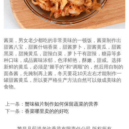
酱菜，男女老少都吃的非常美味的一顿饭，酱菜制作出
甜酱八宝，甜酱什锦香菜，甜酱萝卜，甜酱黄瓜，甜酱
黑菜，甜腌黄瓜，甜辣白菜，萝卜干有甜辣，糖蒜等多
种口味，成品酱味浓郁，色泽鲜艳，酥嫩，甜咸。选择
新鲜的黄瓜，必须是“棘手的”和“调顺”的，然后用自制的
面条酱，先腌制再上酱，冬天要花10天左右才能制作一
罐甜酱黄瓜，所以要严格生产方法自然可以做成美味的
食物。
上一条：
蟹味椒片制作如何保留蔬菜的营养
下一条：
香菜哪里卖的的好吃
繁昌县荻港老许香菜有限责任公司 版权所有