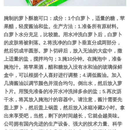
腌制的萝卜酥脆可口：成分：1个白萝卜，适量的糖，苹
果醋，轻度酱油和盐。生产方法：1.准备所有原材料。
白萝卜水分充足，比较脆。用水冲洗白萝卜后，白萝卜
的皮肤将被剥落。2.将洗净的白萝卜垂直分成两部分，
然后切成半圆形。萝卜切碎后，放入无油的大盆中，撒
上适量的盐，搅拌均匀；3.腌10分钟。在腌泡中，准备
腌泡汁。将苹果酒，醋和糖放入没有水和油的玻璃保鲜
盒中，可以根据个人喜好进行调整；4.调低酱油。加入
几滴酱油以调节颜色并混合均匀。倒出水，然后放入萝
卜片。用预先准备的冷开水冲洗掉多余的盐；5.再次沥
干水，将其放入腌泡汁的容器中。请注意，酱汁需要先
盖上萝卜，然后盖上锅盖，然后放入冰箱冷藏2小时。拿
出来享受吧，当然，剩下的时间越长，它就会越美味。
公司拥有国内先进的生产设备、强大的技术力量、科学