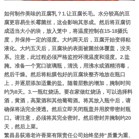
如何制作美味的豆腐乳？1.让豆腐长毛。水分较高的豆
腐更容易生长霉菌丝，这会影响其形成。然后将豆腐切
成适当大小的块，放入笼中，将温度控制在15-18摄氏
度，并保持一定的湿度。大约两天后，豆腐开始变得粘
液化。大约五天后，豆腐块的表面被菌丝体覆盖，没关
系。注意，此过程必须严格监控环境温度和湿度。2.盐
腌。准备一个宽口玻璃瓶，清洗，用沸水或酒精消毒，
然后干燥。然后将粘膜包好的豆腐块整齐地放在瓶口
上，并逐层添加适量的盐。随着层数的增加，腌制时间
约为8天。3.一瓶红烧汤。要在家做红烧汤，可以选择料
酒，黄酒，高粱酒和其他葡萄酒。将其放入瓶中后，请
确保将汤完全浸透。然后立即关闭瓶盖并用胶带密封瓶
口。请注意，必须将其完全密封。然后密封并腌制约20
天，然后上菜。
繁昌县荻港老许香菜有限责任公司始终坚持“质量为重、