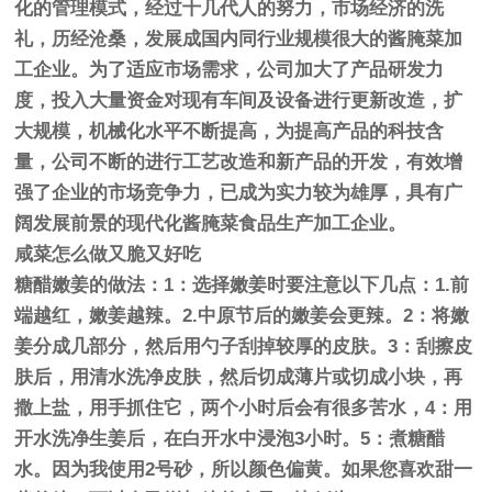
化的管理模式，经过十几代人的努力，市场经济的洗
礼，历经沧桑，发展成国内同行业规模很大的酱腌菜加
工企业。为了适应市场需求，公司加大了产品研发力
度，投入大量资金对现有车间及设备进行更新改造，扩
大规模，机械化水平不断提高，为提高产品的科技含
量，公司不断的进行工艺改造和新产品的开发，有效增
强了企业的市场竞争力，已成为实力较为雄厚，具有广
阔发展前景的现代化酱腌菜食品生产加工企业。
咸菜怎么做又脆又好吃
糖醋嫩姜的做法：1：选择嫩姜时要注意以下几点：1.前
端越红，嫩姜越辣。2.中原节后的嫩姜会更辣。2：将嫩
姜分成几部分，然后用勺子刮掉较厚的皮肤。3：刮擦皮
肤后，用清水洗净皮肤，然后切成薄片或切成小块，再
撒上盐，用手抓住它，两个小时后会有很多苦水，4：用
开水洗净生姜后，在白开水中浸泡3小时。5：煮糖醋
水。因为我使用2号砂，所以颜色偏黄。如果您喜欢甜一