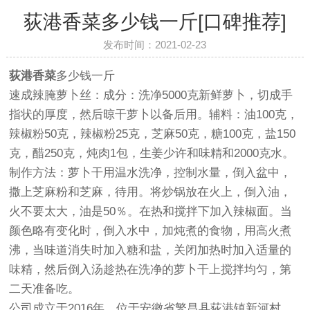
荻港香菜多少钱一斤[口碑推荐]
发布时间：2021-02-23
荻港香菜
多少钱一斤
速成辣腌萝卜丝：成分：洗净5000克新鲜萝卜，切成手
指状的厚度，然后晾干萝卜以备后用。辅料：油100克，
辣椒粉50克，辣椒粉25克，芝麻50克，糖100克，盐150
克，醋250克，炖肉1包，生姜少许和味精和2000克水。
制作方法：萝卜干用温水洗净，控制水量，倒入盆中，
撒上芝麻粉和芝麻，待用。将炒锅放在火上，倒入油，
火不要太大，油是50％。在热和搅拌下加入辣椒面。当
颜色略有变化时，倒入水中，加炖煮的食物，用高火煮
沸，当味道消失时加入糖和盐，关闭加热时加入适量的
味精，然后倒入汤趁热在洗净的萝卜干上搅拌均匀，第
二天准备吃。
公司成立于2016年，位于安徽省繁昌县荻港镇新河村，