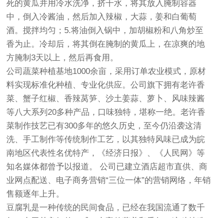
死的黄瓜并用冷水洗净，挤干水，将其放入腌制容器
中，倒入冷酱油，然后加入辣椒，大蒜，姜和白葡萄
酒。搅拌均匀；5.将油倒入锅中，加胡椒粉和八角炒至
香为止。冷却后，将其倒在腌制的黄瓜上，在凉爽的地
方腌制3天以上，然后再食用。
公司蔬菜种植基地1000余亩，采用订单农业模式，原材
料实现标准化种植、专业化供应。公司旗下拥有老许香
菜、蟹子红椒、香辣莴笋、沙土姜蒜、萝卜、风味辣酱
等八大系列20多种产品，口味独特，堪称一绝。老许香
菜制作技艺已有300多年的悠久历史，至今仍沿袭这清
洗、手工制作等传统制作工艺，以其独特风味已成为皖
南地区代表性名优特产，《经济日报》、《人民网》等
知名媒体都曾予以报道。 公司已建立酒店超市直供、商
业网点配送、电子商务营销“三位一体”的营销网络，年销
售额逐年上升。
豆腐乳是一种传统的民间食品，已经在我国流通了数千