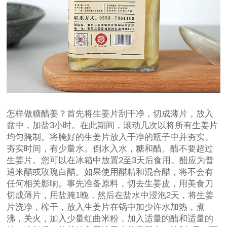
怎样做糖醋姜？首先将生姜片刮干净，切成薄片，放入
盆中，加盐3小时。在此期间，滚动几次以将所有生姜片
均匀腌制。将腌好的生姜片放入干净的瓶子中并夯实。
夯实时间，有少量水。倒水入水，糖和醋。醋不要超过
生姜片。您可以在冰箱中放置2至3天后食用。醋应为普
通米醋或玫瑰白醋。如果使用醋精和混合醋，将不会有
任何相关影响。事先准备原料，切去生姜皮，用美食刀
切成薄片，用盐腌1晚，然后在盐水中浸泡2天，将生姜
片洗净，榨干，放入生姜片在锅中加少许水加热，煮
沸，关火，加入少量红曲米粉，加入适量的醋和适量的