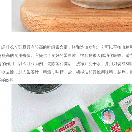
能是什么？豇豆具有较高的叶绿素含量，镁和造血功能。它可以平衡血糖
有很高的食用价值。它提供了良好的蛋白质，很容易被人体消化吸收。适
肾的作用。以冷豇豆为例。去除茎和腱后，洗净并沥干水，并用刀切成3
加水去除，加入生姜汁，料酒，味精，盐，胡椒油和其他调味料，趁热，
的的好吃