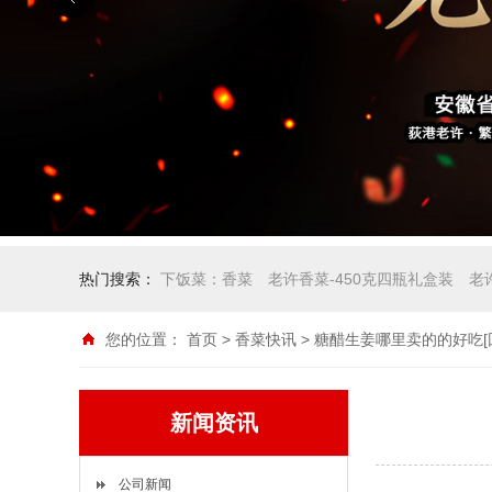
热门搜索：
下饭菜：香菜
老许香菜-450克四瓶礼盒装
老
您的位置：
首页
>
香菜快讯
> 糖醋生姜哪里卖的的好吃[
新闻资讯
公司新闻