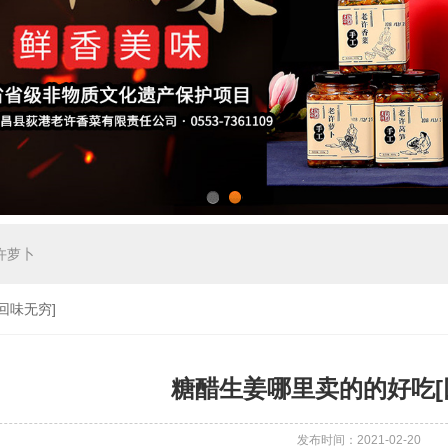
1
2
许萝卜
回味无穷]
糖醋生姜哪里卖的的好吃[
发布时间：2021-02-20