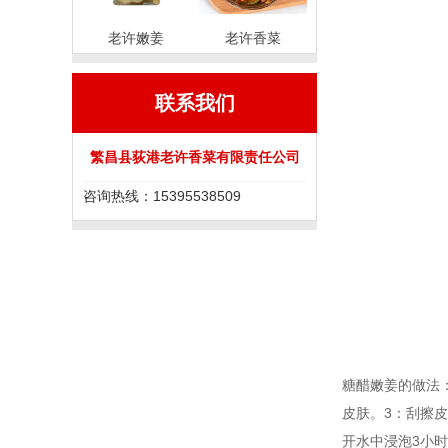
老许嫩姜
老许香菜
联系我们
繁昌县荻港老许香菜有限责任公司
咨询热线：15395538509
糖醋嫩姜的做法
皮肤。3：刮擦
开水中浸泡3小