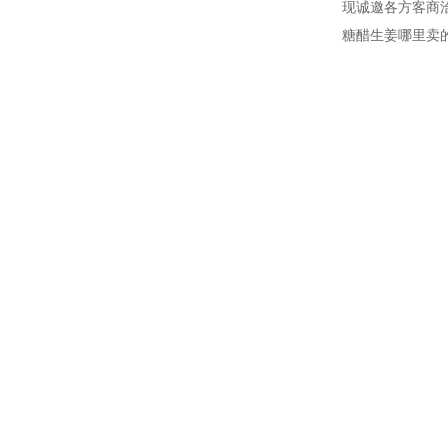
现诚邀各方客商
糖醋生姜哪里卖