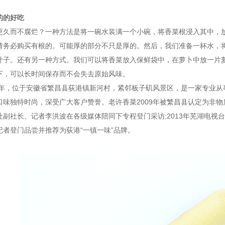
的的好吃
更久而不腐烂？一种方法是将一碗水装满一个小碗，将香菜根浸入其中，
请务必购买有根的。可能厚的部分不只是厚的。然后，我们准备一杯水，
叶子。还有另一种方式。我们可以将香菜放入保鲜袋中，在萝卜中放一片
下，可以长时间保存而不会失去原始风味。
16年，位于安徽省繁昌县荻港镇新河村，紧邻板子矶风景区，是一家专业
味独特时尚，深受广大客户赞誉。老许香菜2009年被繁昌县认定为非物质
副社长、记者李洪波在各级媒体陪同下专程登门采访;2013年芜湖电视台
记者登门品尝并推荐为荻港“一镇一味”品牌。