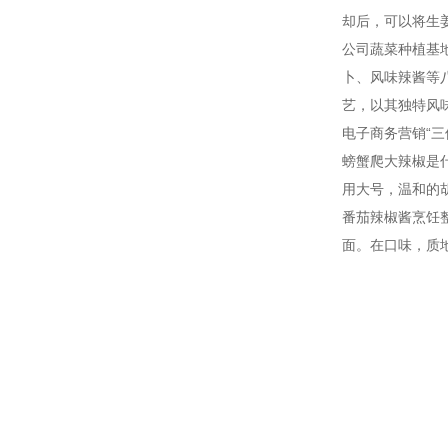
却后，可以将生
公司蔬菜种植基
卜、风味辣酱等
艺，以其独特风
电子商务营销“
螃蟹爬大辣椒是
用大号，温和的
番茄辣椒酱烹饪
面。在口味，质