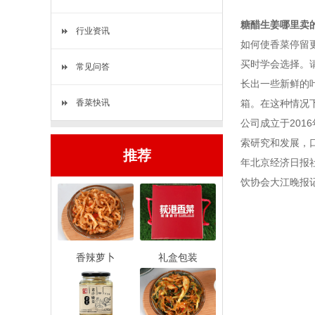
糖醋生姜哪里卖
行业资讯
如何使香菜停留
买时学会选择。
常见问答
长出一些新鲜的
香菜快讯
箱。在这种情况
公司成立于20
索研究和发展，口
推荐
年北京经济日报社
饮协会大江晚报
香辣萝卜
礼盒包装