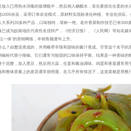
姜放入已用热水消毒的玻璃瓶中，然后倒入糖醋水，首先要抓住生姜的水
地1000余亩，采用订单农业模式，原材料实现标准化种植、专业化供应
八大系列20多种产品，口味独特，堪称一绝。老许香菜制作技艺已有30
味已成为皖南地区代表性名优特产，《经济日报》、《人民网》等知名媒
三位一体”的营销网络，年销售额逐年上升。
什么？由蟹泥煮成的，并用略带辛辣和甜味的酱汁煮成。尽管这个名字的意
胡椒粉代替小辣椒。它们通常与较甜的口味保持平衡。结果是一种美味的
整个泥蟹，加入黑豆，然后用大蒜，生姜和酱油调味。鸡蛋和香菜通常用
地和整体质量上的差异通常很明显。在几乎所有情况下，这道菜都是用整