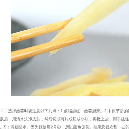
：1：选择嫩姜时要注意以下几点：1.前端越红，嫩姜越辣。2.中原节后
皮肤后，用清水洗净皮肤，然后切成薄片或切成小块，再撒上盐，用手抓住
时。5：煮糖醋水。因为我使用2号砂，所以颜色偏黄。如果您喜欢甜一些的