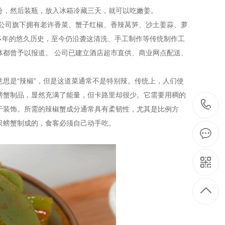
分，然后装瓶，放入冰箱冷藏三天，就可以吃嫩姜。
。公司旗下拥有老许香菜、蟹子红椒、香辣莴笋、沙土姜蒜、萝
0多年的悠久历史，至今仍沿袭这清洗、手工制作等传统制作工
体都曾予以报道。 公司已建立酒店超市直供、商业网点配送、
思是“辣椒”，但是这道菜通常不是特别辣。传统上，人们使
螃蟹制品，显然充满了能量，但卡路里却很少。它需要用稠的
于装饰。所需的辣椒蟹成分通常具有柔韧性，尤其是比例方
只螃蟹制成的，食客必须自己动手吃。