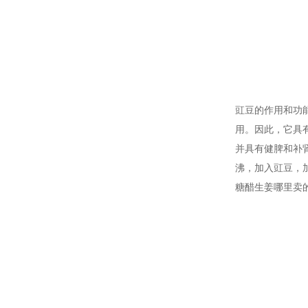
豇豆的作用和功
用。因此，它具
并具有健脾和补
沸，加入豇豆，
糖醋生姜哪里卖