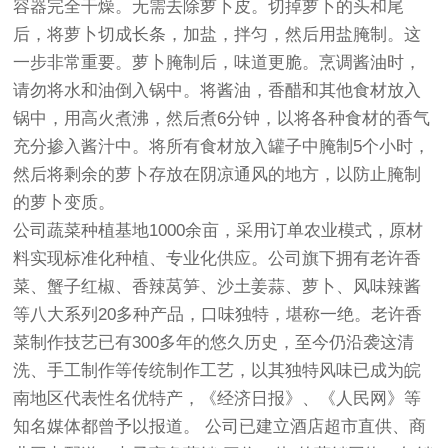
容器完全干燥。无需去除萝卜皮。切掉萝卜的头和尾
后，将萝卜切成长条，加盐，拌匀，然后用盐腌制。这
一步非常重要。萝卜腌制后，味道更脆。烹调酱油时，
请勿将水和油倒入锅中。将酱油，香醋和其他食材放入
锅中，用高火煮沸，然后煮6分钟，以将各种食材的香气
充分掺入酱汁中。将所有食材放入罐子中腌制5个小时，
然后将剩余的萝卜存放在阴凉通风的地方，以防止腌制
的萝卜变质。
公司蔬菜种植基地1000余亩，采用订单农业模式，原材
料实现标准化种植、专业化供应。公司旗下拥有老许香
菜、蟹子红椒、香辣莴笋、沙土姜蒜、萝卜、风味辣酱
等八大系列20多种产品，口味独特，堪称一绝。老许香
菜制作技艺已有300多年的悠久历史，至今仍沿袭这清
洗、手工制作等传统制作工艺，以其独特风味已成为皖
南地区代表性名优特产，《经济日报》、《人民网》等
知名媒体都曾予以报道。 公司已建立酒店超市直供、商