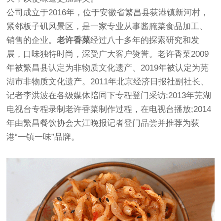
公司成立于2016年，位于安徽省繁昌县荻港镇新河村，
紧邻板子矶风景区，是一家专业从事酱腌菜食品加工、
销售的企业。
老许香菜
经过八十多年的探索研究和发
展，口味独特时尚，深受广大客户赞誉。老许香菜2009
年被繁昌县认定为非物质文化遗产、2019年被认定为芜
湖市非物质文化遗产。2011年北京经济日报社副社长、
记者李洪波在各级媒体陪同下专程登门采访;2013年芜湖
电视台专程录制老许香菜制作过程，在电视台播放;2014
年由繁昌餐饮协会大江晚报记者登门品尝并推荐为荻
港“一镇一味”品牌。