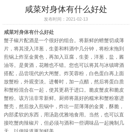
咸菜对身体有什么好处
发布时间：2021-02-13
咸菜对身体有什么好处
蟹子椒片配酒是一个很好的组合。将新鲜的螃蟹切成薄
片，将其浸入洋葱，生姜和料酒中几分钟，将粉末拖到
煎锅上炸至金黄色，再加入豆腐，生姜，洋葱，盐，酱
油等。是黄酒，花雕也不错。您也可以将其与冰镇啤酒
搭配，品尝现代的大闸蟹。炸芙蓉粉，白色蛋白再上面
放蟹粉，外观变淡。进餐时，加一点醋，然后将蛋白质
和蟹粉混合在一起，使其更易于进口。脆皮蟹皮和脆皮
蟹粉。该方法非常新鲜。厨师将蒸好的糯米和蟹粉塞进
蟹壳，然后放入煎锅中，炸出一层薄薄的金黄，酥脆，
内部柔软的东西，用汤匙优雅地食用。当然，也可以直
接吃蟹肉辣椒片，但必须与酒和一些调味品一起腌制几
天，以使味道更加鲜美。