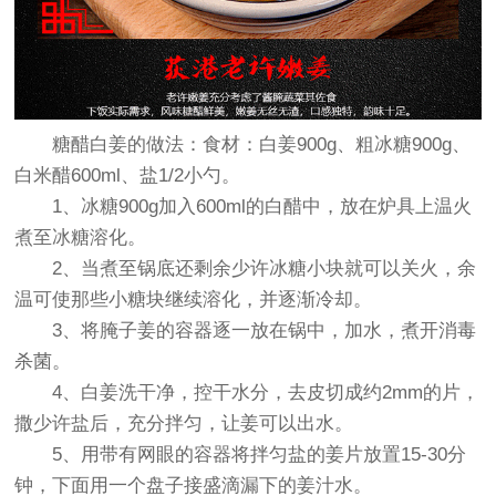
糖醋白姜的做法：食材：白姜900g、粗冰糖900g、
白米醋600ml、盐1/2小勺。
1、冰糖900g加入600ml的白醋中，放在炉具上温火
煮至冰糖溶化。
2、当煮至锅底还剩余少许冰糖小块就可以关火，余
温可使那些小糖块继续溶化，并逐渐冷却。
3、将腌子姜的容器逐一放在锅中，加水，煮开消毒
杀菌。
4、白姜洗干净，控干水分，去皮切成约2mm的片，
撒少许盐后，充分拌匀，让姜可以出水。
5、用带有网眼的容器将拌匀盐的姜片放置15-30分
钟，下面用一个盘子接盛滴漏下的姜汁水。