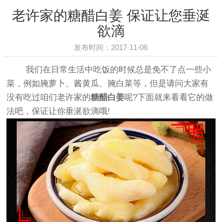
老许家的糖醋白姜 保证让您垂涎
欲滴
发布时间：2017-11-06
我们在日常生活中吃饭的时候总是免不了点一些小
菜，例如腌萝卜、酱黄瓜、腌白菜等，但是请问大家有
没有吃过咱们老许家的
糖醋白姜
呢?下面就来看看它的做
法吧，保证让你垂涎欲滴哦!