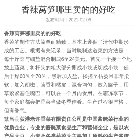
香辣莴笋哪里卖的的好吃
发布时间：2021-02-09
香辣莴笋哪里卖的的好吃
香菜的制作方法简单而精致，基本上遵循了清代中期形
成的工艺。根据有关记录，当时腌制这道菜的方法是：
每十斤菜与细盐混合制成6至24美元。首先一个接一个地
放上蔬菜，将杆头的粗大部分撕成小块或切成小块，然
后干燥60％至70％，然后加入盐。揉搓至枯萎且非常柔
软，加入胡椒，茴香和橘皮，混合均匀，放入罐子，用
草紧紧塞住嘴巴，可以在一个月内食用。在霜冻季节，
每个家庭都会把香菜当做冬季佳肴。生产过程很严格，
但有香气。
繁昌县
荻港
老许香菜
有限责任公司是中国酱腌菜行业的
优质企业，专业的酱腌菜食品生产和营销企业，是以农
产品大豆、小麦及各类蔬菜为主要加工原料的生产酱腌