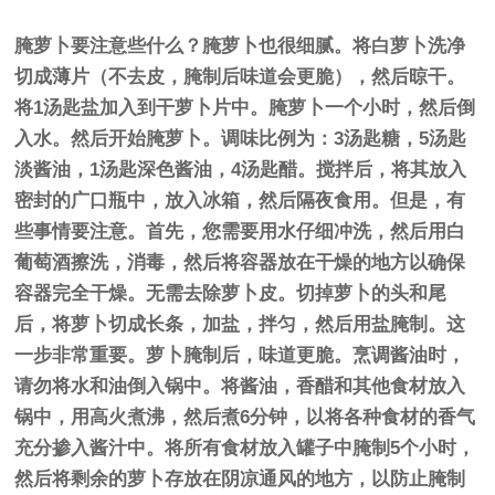
腌萝卜要注意些什么？腌萝卜也很细腻。将白萝卜洗净
切成薄片（不去皮，腌制后味道会更脆），然后晾干。
将1汤匙盐加入到干萝卜片中。腌萝卜一个小时，然后倒
入水。然后开始腌萝卜。调味比例为：3汤匙糖，5汤匙
淡酱油，1汤匙深色酱油，4汤匙醋。搅拌后，将其放入
密封的广口瓶中，放入冰箱，然后隔夜食用。但是，有
些事情要注意。首先，您需要用水仔细冲洗，然后用白
葡萄酒擦洗，消毒，然后将容器放在干燥的地方以确保
容器完全干燥。无需去除萝卜皮。切掉萝卜的头和尾
后，将萝卜切成长条，加盐，拌匀，然后用盐腌制。这
一步非常重要。萝卜腌制后，味道更脆。烹调酱油时，
请勿将水和油倒入锅中。将酱油，香醋和其他食材放入
锅中，用高火煮沸，然后煮6分钟，以将各种食材的香气
充分掺入酱汁中。将所有食材放入罐子中腌制5个小时，
然后将剩余的萝卜存放在阴凉通风的地方，以防止腌制