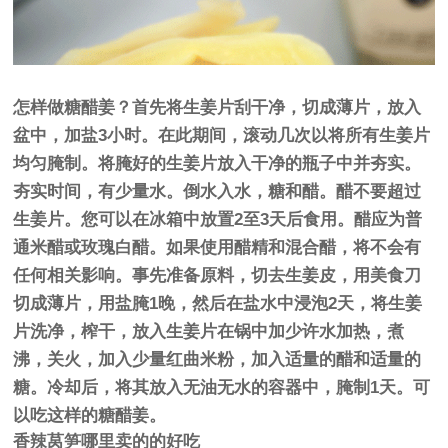
怎样做糖醋姜？首先将生姜片刮干净，切成薄片，放入
盆中，加盐3小时。在此期间，滚动几次以将所有生姜片
均匀腌制。将腌好的生姜片放入干净的瓶子中并夯实。
夯实时间，有少量水。倒水入水，糖和醋。醋不要超过
生姜片。您可以在冰箱中放置2至3天后食用。醋应为普
通米醋或玫瑰白醋。如果使用醋精和混合醋，将不会有
任何相关影响。事先准备原料，切去生姜皮，用美食刀
切成薄片，用盐腌1晚，然后在盐水中浸泡2天，将生姜
片洗净，榨干，放入生姜片在锅中加少许水加热，煮
沸，关火，加入少量红曲米粉，加入适量的醋和适量的
糖。冷却后，将其放入无油无水的容器中，腌制1天。可
以吃这样的糖醋姜。
香辣莴笋哪里卖的的好吃