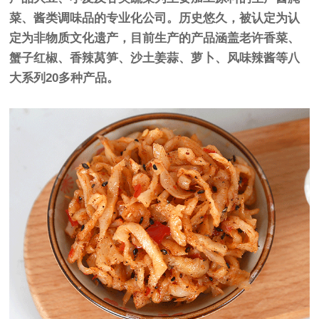
菜、酱类调味品的专业化公司。历史悠久，被认定为认
定为非物质文化遗产，目前生产的产品涵盖老许香菜、
蟹子红椒、香辣莴笋、沙土姜蒜、萝卜、风味辣酱等八
大系列20多种产品。