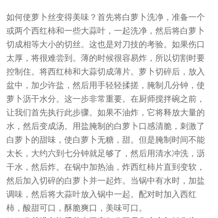
如何使萝卜丝变得美味？首先将白萝卜洗净，准备一个
或两个西红柿和一些大蒜叶，一起洗净，然后将白萝卜
切成相等大小的切丝。这也是对刀技的考验。如果伤口
太厚，将很难尝到。薄的时候很容易炸，所以切割时要
控制住。将西红柿和大蒜切成薄片。萝卜切碎后，放入
盆中，加少许盐，然后用手轻轻揉搓，腌制几分钟，使
萝卜沥干水分。这一步非常重要。在厨师搅拌碗之前，
让我们首先执行此步骤。如果不油炸，它将释放大量的
水，然后变成汤。用盐腌制的白萝卜口感清脆，刺激了
白萝卜的甜味，使白萝卜无糖，甜。但是腌制时间不能
太长，大约六到七分钟就足够了，然后用清水冲洗，沥
干水，然后炸。在锅中加热油，炸西红柿片直到变软，
然后加入切碎的白萝卜并一起炸。当锅中有水时，加盐
调味，然后将大蒜叶放入锅中一起。配对时加入西红
柿，酸甜可口，酥脆爽口，美味可口。