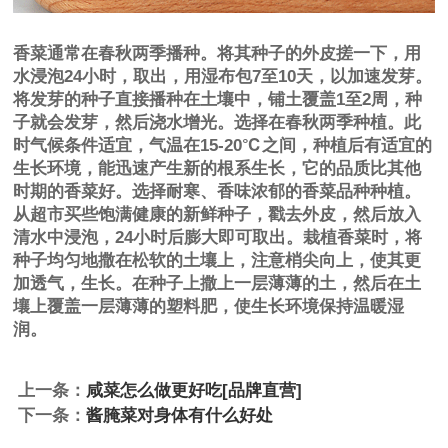
香菜通常在春秋两季播种。将其种子的外皮搓一下，用
水浸泡24小时，取出，用湿布包7至10天，以加速发芽。
将发芽的种子直接播种在土壤中，铺土覆盖1至2周，种
子就会发芽，然后浇水增光。选择在春秋两季种植。此
时气候条件适宜，气温在15-20℃之间，种植后有适宜的
生长环境，能迅速产生新的根系生长，它的品质比其他
时期的香菜好。选择耐寒、香味浓郁的香菜品种种植。
从超市买些饱满健康的新鲜种子，戳去外皮，然后放入
清水中浸泡，24小时后膨大即可取出。栽植香菜时，将
种子均匀地撒在松软的土壤上，注意梢尖向上，使其更
加透气，生长。在种子上撒上一层薄薄的土，然后在土
壤上覆盖一层薄薄的塑料肥，使生长环境保持温暖湿
润。
上一条：
咸菜怎么做更好吃[品牌直营]
下一条：
酱腌菜对身体有什么好处