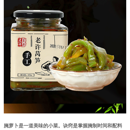
腌萝卜是一道美味的小菜。诀窍是掌握腌制时间和配料