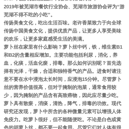
2019年被芜湖市餐饮行业协会、芜湖市旅游协会评为“游
芜湖不得不吃的小吃”。
传扬美食文化，吃出生活百味。老许香菜致力于向全球
传扬中国美食文化，提供优质产品，让更多人享受美味
的欢乐，让更多家庭感受生活的美满。
萝卜丝在家里有什么影响？萝卜丝中钙，铁，维生素B1
和B2的含量相应增加。主要功能包括利尿，消化，养
血，化痰，活血化瘀，排毒。那么如何识别呢？首先选
择有光泽，干燥，合适和独特香气的产品。进食时请注
意不要在水中浸泡太长时间，应浸泡15分钟。尽管萝卜
丝的营养价值很高，但对于腌制的泡菜，通常食用较
少，因为腌制的产品含有高致癌物，因此应尽量少吃。
萝卜具有散瘀，消痰，清热，降气，排毒的功效。现代
研究还发现，萝卜中所含的各种微量元素可以增强人体
免疫力。吃萝卜很好，但不能随便吃。不论是白色或黄
色的胡萝卜丝，都不要一起食用。尽管它们对人体有很