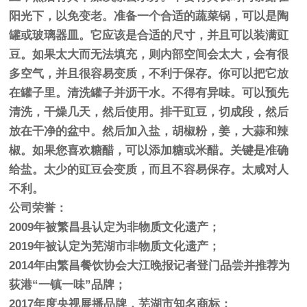
阳光下，以免变老。准备一个合适的蔬菜锅，可以是陶
罐或玻璃器皿。它应该是合适的尺寸，并且可以装满豇
豆。如果太大而无法填充，则内部空间会太大，会有很
多空气，并且很容易变质，不利于保存。你可以把它放
在罐子里。清洗罐子并沥干水。不得有异味。可以预先
清洗，干燥几天，然后使用。排干豇豆，切成段，然后
放在干净的盆中。然后加入盐，胡椒粉，姜，大蒜和辣
椒。如果您喜欢糖醋，可以添加糖或米醋。关键是准确
给盐。太少的豇豆会变质，而且不容易保存。太咸对人
不利。
公司荣誉：
2009年被繁昌县认定为非物质文化遗产；
2019年被认定为芜湖市非物质文化遗产；
2014年由繁昌餐饮协会大江晚报记者登门品尝并推荐为
荻港“一镇一味”品牌；
2017年度央视展播品牌，芜湖市知名商标；