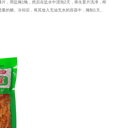
片，用盐腌1晚，然后在盐水中浸泡2天，将生姜片洗净，榨
适量的糖。冷却后，将其放入无油无水的容器中，腌制1天。