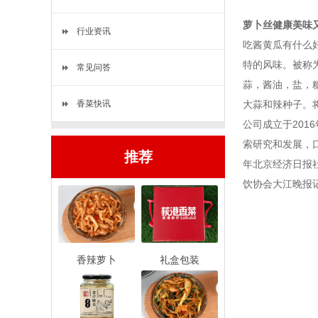
萝卜丝健康美味
行业资讯
吃酱黄瓜有什么
特的风味。被称
常见问答
蒜，酱油，盐，
香菜快讯
大蒜和辣种子。
公司成立于20
索研究和发展，口
推荐
年北京经济日报社
饮协会大江晚报
香辣萝卜
礼盒包装