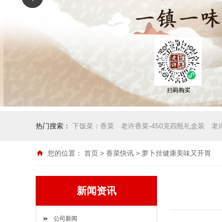
热门搜索：
下饭菜：香菜
老许香菜-450克四瓶礼盒装
老
您的位置：
首页
>
香菜快讯
> 萝卜丝健康美味又开胃
新闻资讯
公司新闻