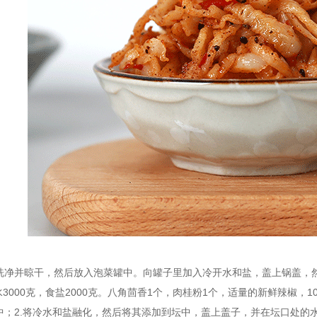
洗净并晾干，然后放入泡菜罐中。向罐子里加入冷开水和盐，盖上锅盖，然
开水3000克，食盐2000克。八角茴香1个，肉桂粉1个，适量的新鲜辣椒
中；2.将冷水和盐融化，然后将其添加到坛中，盖上盖子，并在坛口处的