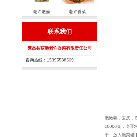
老许嫩姜
老许香菜
联系我们
繁昌县荻港老许香菜有限责任公司
咨询热线：15395538509
泡嫩姜，去皮，
10000克，冷
干，放入泡菜罐