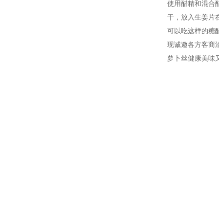
使用醋精和混合
干，放入生姜片
可以吃这样的糖
现诚邀各方客商
萝卜丝健康美味