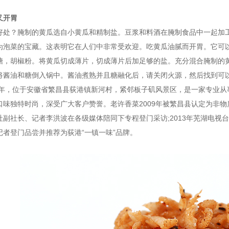
又开胃
好处？腌制的黄瓜选自小黄瓜和精制盐。豆浆和料酒在腌制食品中一起加
为泡菜的宝藏。这表明它在人们中非常受欢迎。吃黄瓜油腻而开胃。它可
糖，胡椒粉。将黄瓜切成薄片，切成薄片后加足够的盐。充分混合腌制的
将酱油和糖倒入锅中。酱油煮熟并且糖融化后，请关闭火源，然后找到可
16年，位于安徽省繁昌县荻港镇新河村，紧邻板子矶风景区，是一家专业
味独特时尚，深受广大客户赞誉。老许香菜2009年被繁昌县认定为非物质
副社长、记者李洪波在各级媒体陪同下专程登门采访;2013年芜湖电视台
记者登门品尝并推荐为荻港“一镇一味”品牌。