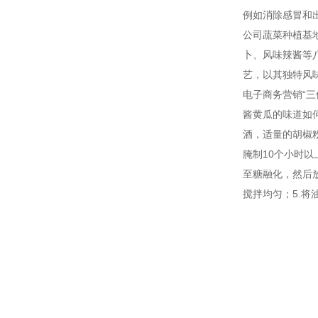
例如消除感冒和
公司蔬菜种植基
卜、风味辣酱等
艺，以其独特风
电子商务营销“
酱黄瓜的味道如
酒，适量的胡椒
腌制10个小时以
至糖融化，然后
搅拌均匀；5.