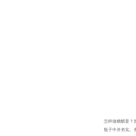
怎样做糖醋姜？
瓶子中并夯实。