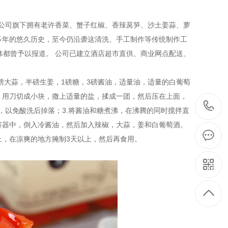
。公司旗下拥有老许香菜、蟹子红椒、香辣莴笋、沙土姜蒜、萝
0多年的悠久历史，至今仍沿袭这清洗、手工制作等传统制作工
体都曾予以报道。 公司已建立酒店超市直供、商业网点配送、
磅大蒜，半磅生姜，1磅糖，3磅酱油，适量油，适量的白葡萄
，用刀切成小块，撒上适量的盐，揉成一团，然后压在上面，
割，以免酸洗后掉落；3.将酱油和糖煮沸，在沸腾的同时搅拌直
容器中，倒入冷酱油，然后加入辣椒，大蒜，姜和白葡萄酒。
上，在凉爽的地方腌制3天以上，然后再食用。