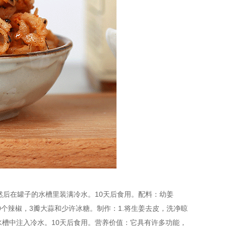
后在罐子的水槽里装满冷水。10天后食用。配料：幼姜
，10个辣椒，3瓣大蒜和少许冰糖。制作：1.将生姜去皮，洗净晾
水槽中注入冷水。10天后食用。营养价值：它具有许多功能，