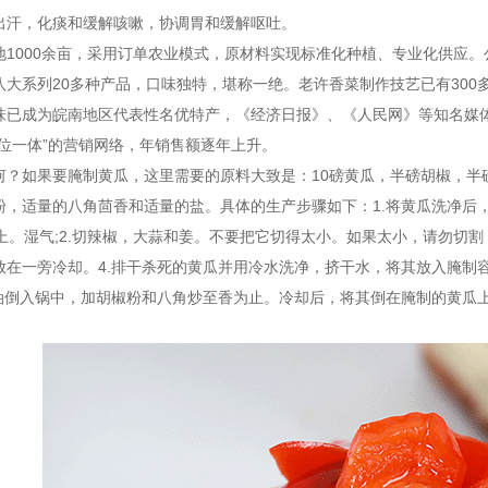
出汗，化痰和缓解咳嗽，协调胃和缓解呕吐。
地1000余亩，采用订单农业模式，原材料实现标准化种植、专业化供应
八大系列20多种产品，口味独特，堪称一绝。老许香菜制作技艺已有30
味已成为皖南地区代表性名优特产，《经济日报》、《人民网》等知名媒
三位一体”的营销网络，年销售额逐年上升。
何？如果要腌制黄瓜，这里需要的原料大致是：10磅黄瓜，半磅胡椒，半
粉，适量的八角茴香和适量的盐。具体的生产步骤如下：1.将黄瓜洗净后
上。湿气;2.切辣椒，大蒜和姜。不要把它切得太小。如果太小，请勿切
放在一旁冷却。4.排干杀死的黄瓜并用冷水洗净，挤干水，将其放入腌制
将油倒入锅中，加胡椒粉和八角炒至香为止。冷却后，将其倒在腌制的黄瓜