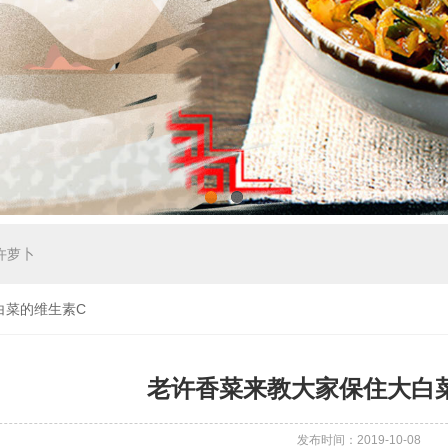
1
2
许萝卜
白菜的维生素C
老许香菜来教大家保住大白
发布时间：2019-10-08