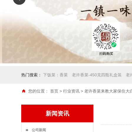
热门搜索：
下饭菜：香菜
老许香菜-450克四瓶礼盒装
老
您的位置：
首页
>
行业资讯
> 老许香菜来教大家保住大
新闻资讯
公司新闻