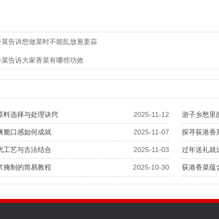
香菜告诉您做菜时不能乱放葱姜蒜
香菜告诉大家香菜有哪些功效
原料选择与处理诀窍
2025-11-12
游子乡愁里
爽脆口感如何成就
2025-11-07
探寻荻港香
代工艺与古法结合
2025-11-03
过年送礼就
常腌制的简易教程
2025-10-30
荻港香菜蕴