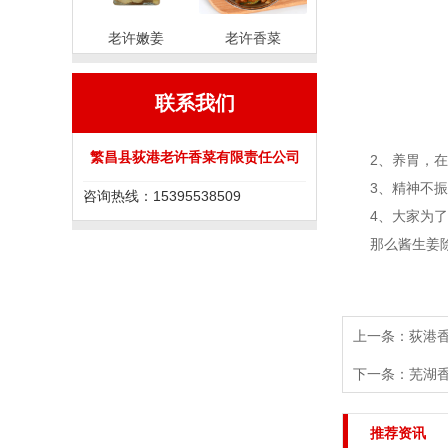
老许嫩姜
老许香菜
联系我们
繁昌县荻港老许香菜有限责任公司
2、养胃，在现
3、精神不振晕
咨询热线：15395538509
4、大家为了解
那么酱生姜除了
上一条：
荻港
下一条：
芜湖
推荐资讯