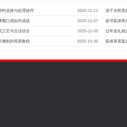
原料选择与处理诀窍
2025-11-12
游子乡愁里
爽脆口感如何成就
2025-11-07
探寻荻港香
代工艺与古法结合
2025-11-03
过年送礼就
常腌制的简易教程
2025-10-30
荻港香菜蕴
繁昌县荻港老许香菜有限责任
咨询热线：15395538509