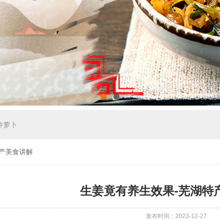
1
2
许萝卜
特产美食讲解
生姜竟有养生效果-芜湖特
发布时间：2023-12-27