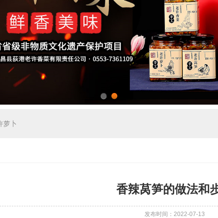
1
2
许萝卜
香辣莴笋的做法和
发布时间：2022-07-13