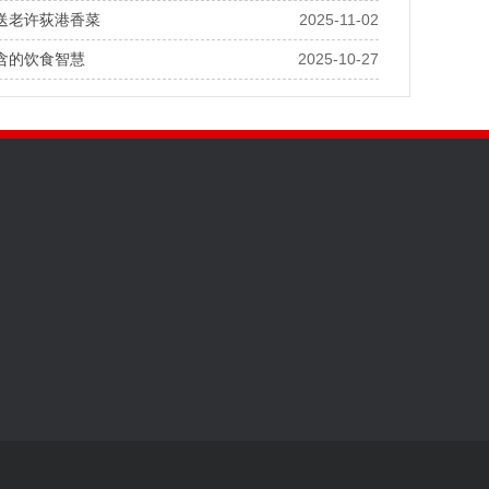
送老许荻港香菜
2025-11-02
含的饮食智慧
2025-10-27
公司
扫码 查看手机端