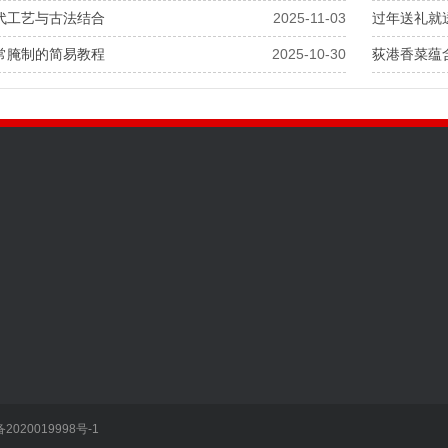
代工艺与古法结合
2025-11-03
过年送礼就
常腌制的简易教程
2025-10-30
荻港香菜蕴
繁昌县荻港老许香菜有限责任
咨询热线：15395538509
备2020019998号-1