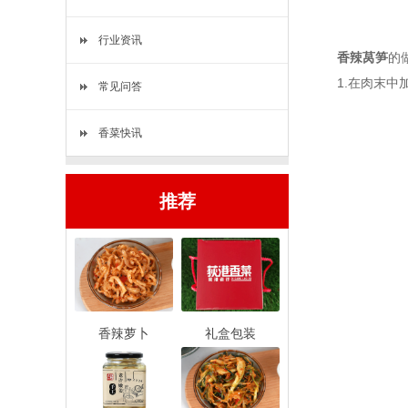
行业资讯
香辣莴笋
的
1.在肉末中加
常见问答
香菜快讯
推荐
香辣萝卜
礼盒包装