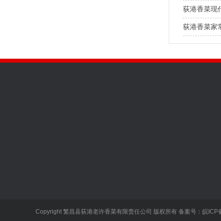
荻港香菜现
荻港香菜家
关于我们
产品展示
新闻资讯
公司简介
荻港香菜
公司新闻
企业文化
香辣萝卜
行业资讯
品牌·产品·环境
爽口嫩姜
常见问答
Copyright 繁昌县荻港老许香菜有限责任公司 版权所有 备案号：
皖ICP
红油莴笋
香菜快讯