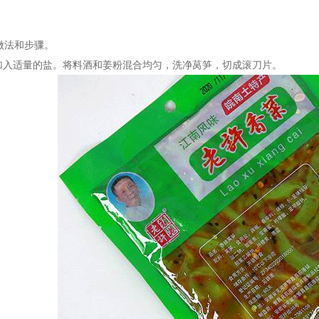
做法和步骤。
入适量的盐。将料酒和姜粉混合均匀，洗净莴笋，切成滚刀片。