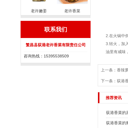
老许嫩姜
老许香菜
联系我们
2.在火锅中倒
3.转火，加入
繁昌县荻港老许香菜有限责任公司
油里有咸味，所
咨询热线：15395538509
上一条：
香辣
下一条：
荻港
推荐资讯
荻港香菜的
荻港香菜的