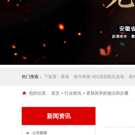
热门搜索：
下饭菜：香菜
老许香菜-450克四瓶礼盒装
老
您的位置：
首页
>
行业资讯
> 香辣莴笋的做法和步骤
新闻资讯
公司新闻