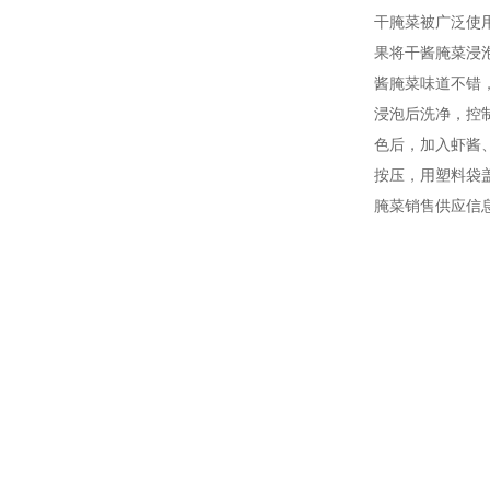
干腌菜被广泛使
果将干酱腌菜浸
酱腌菜味道不错
浸泡后洗净，控
色后，加入虾酱
按压，用塑料袋盖
腌菜销售供应信