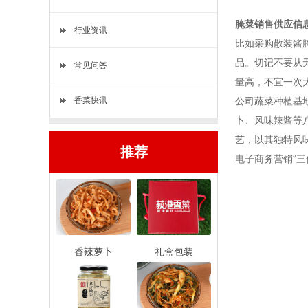
腌菜销售供应信
行业资讯
比如采购散装酱
品。切记不要从
常见问答
量高，不宜一次
香菜快讯
公司蔬菜种植基
卜、风味辣酱等
艺，以其独特风
推荐
电子商务营销“
香辣萝卜
礼盒包装