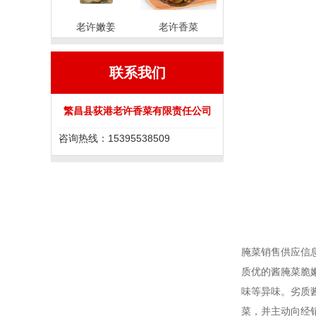
老许嫩姜
老许香菜
联系我们
繁昌县荻港老许香菜有限责任公司
咨询热线：15395538509
腌菜销售供应信
质优的酱腌菜脆
味等异味。劣质
菜，并主动向经