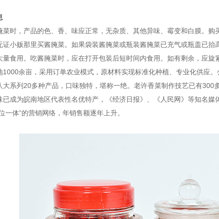
息
腌菜时，产品的色、香、味应正常，无杂质、其他异味、霉变和白膜。购
无证小贩那里买酱腌菜。如果袋装酱腌菜或瓶装酱腌菜已充气或瓶盖已抬
大量食用。吃酱腌菜时，应在打开包装后短时间内食用。如有剩余，应旋
地1000余亩，采用订单农业模式，原材料实现标准化种植、专业化供应。
八大系列20多种产品，口味独特，堪称一绝。老许香菜制作技艺已有30
味已成为皖南地区代表性名优特产，《经济日报》、《人民网》等知名媒
三位一体”的营销网络，年销售额逐年上升。