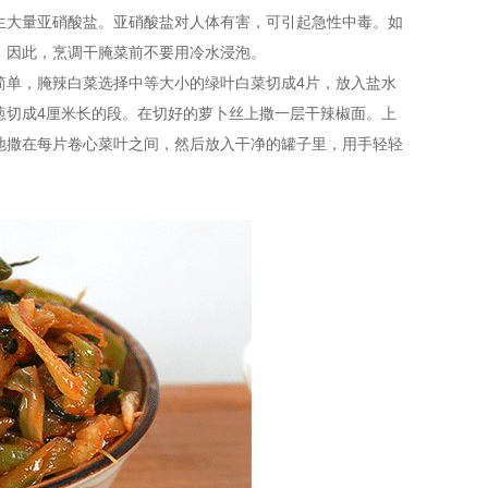
生大量亚硝酸盐。亚硝酸盐对人体有害，可引起急性中毒。如
。因此，烹调干腌菜前不要用冷水浸泡。
简单，腌辣白菜选择中等大小的绿叶白菜切成4片，放入盐水
葱切成4厘米长的段。在切好的萝卜丝上撒一层干辣椒面。上
地撒在每片卷心菜叶之间，然后放入干净的罐子里，用手轻轻