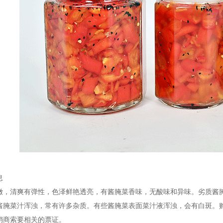
息
嫩，清爽有弹性，色泽鲜艳透亮，有酱腌菜香味，无酸味和异味。劣质酱
酱腌菜汁浑浊，常有许多杂质。有些酱腌菜表面菜汁液浑浊，会有白斑。购
销商索要相关的票证。