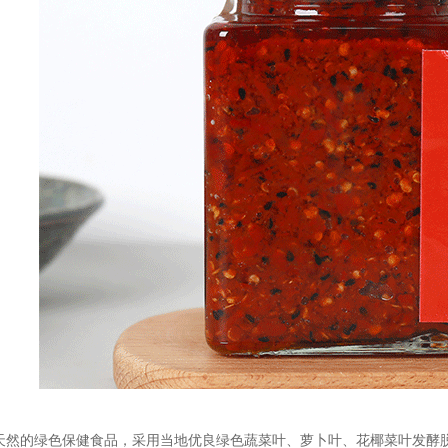
天然的绿色保健食品，采用当地优良绿色蔬菜叶、萝卜叶、花椰菜叶发酵