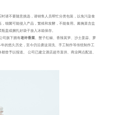
买时请不要随意挑选，请销售人员帮忙分类包装，以免污染食
高，细菌可能侵入产品，繁殖和发酵，不能食用。酱腌菜含盐
紧瓶盖或捆扎好袋子放入冰箱保存。
公司旗下拥有
老许香菜
、蟹子红椒、香辣莴笋、沙土姜蒜、萝
0多年的悠久历史，至今仍沿袭这清洗、手工制作等传统制作工
体都曾予以报道。 公司已建立酒店超市直供、商业网点配送、