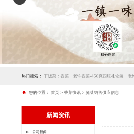
热门搜索：
下饭菜：香菜
老许香菜-450克四瓶礼盒装
老
您的位置：
首页
>
香菜快讯
> 腌菜销售供应信息
新闻资讯
公司新闻