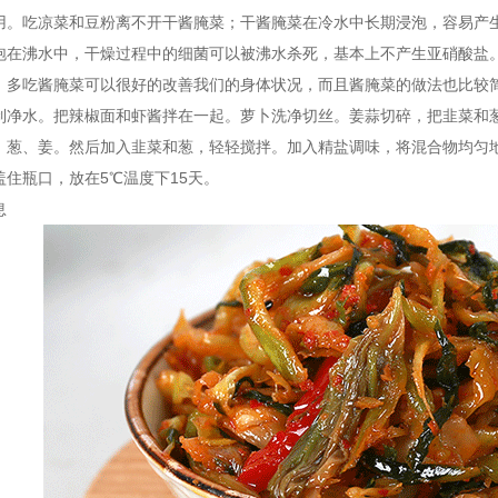
用。吃凉菜和豆粉离不开干酱腌菜；干酱腌菜在冷水中长期浸泡，容易产
泡在沸水中，干燥过程中的细菌可以被沸水杀死，基本上不产生亚硝酸盐
，多吃酱腌菜可以很好的改善我们的身体状况，而且酱腌菜的做法也比较
制净水。把辣椒面和虾酱拌在一起。萝卜洗净切丝。姜蒜切碎，把韭菜和
、葱、姜。然后加入韭菜和葱，轻轻搅拌。加入精盐调味，将混合物均匀
住瓶口，放在5℃温度下15天。
息