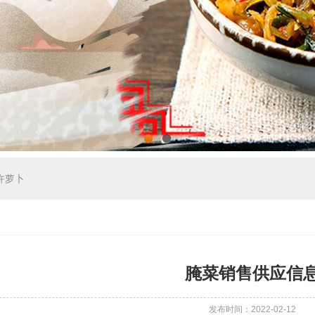
1
2
许萝卜
腌菜销售供应信
发布时间：2022-02-12