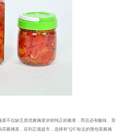
腌菜不仅缺乏质优酱腌菜浓郁纯正的酱香，而且还有酸味、异
买酱腌菜，应到正规超市，选择有“QS”标志的预包装酱腌