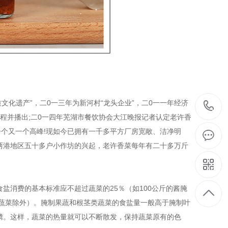
文化遗产”，二0一三年为新河村“龙头企业”，二0一一年经济
过程并播出;二0一四年芜湖市餐饮协会大江晚报记者认定老许香
一个又一个高峰!现如今已拥有一千多平方厂房宽敞、洁净明
两港地区五十多户小作坊的兴起，老许香菜每年有二十多万斤
盐消费的基本标准应不超过蔬菜的25％（如100公斤的酱腌
制蔬菜除外）。腌制果蔬和根茎类蔬菜的食盐量一般高于腌制叶
腾。这样，蔬菜的热量就可以不断散发，保持蔬菜原有的色