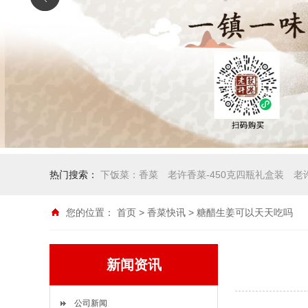
热门搜索：
下饭菜：香菜
老许香菜-450克四瓶礼盒装
老
您的位置：
首页
>
香菜快讯
> 糖醋生姜可以天天吃吗
新闻资讯
公司新闻