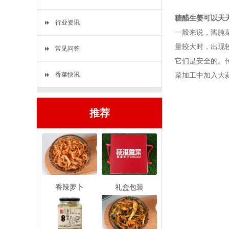
糖醋生姜可以天
行业资讯
一般来说，酱腌
量较大时，出现
常见问答
它们是安全的。
香菜快讯
菜加工中加入大
推荐
香辣萝卜
礼盒包装