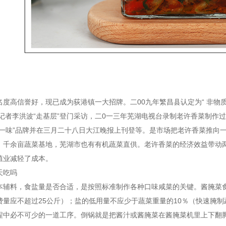
名度高信誉好，现已成为荻港镇一大招牌。二00九年繁昌县认定为“ 非物质
级记者李洪波“走基层”登门采访，二0一三年芜湖电视台录制老许香菜制作
镇一味”品牌并在三月二十八日大江晚报上刊登等。是市场把老许香菜推向
、千余亩蔬菜基地，芜湖市也有有机蔬菜直供。老许香菜的经济效益带动
殖业减轻了成本。
天吃吗
本辅料，食盐量是否合适，是按照标准制作各种口味咸菜的关键。酱腌菜食
费量应不超过25公斤）；盐的低用量不应少于蔬菜重量的10％（快速腌
程中必不可少的一道工序。倒锅就是把酱汁或酱腌菜在酱腌菜机里上下翻