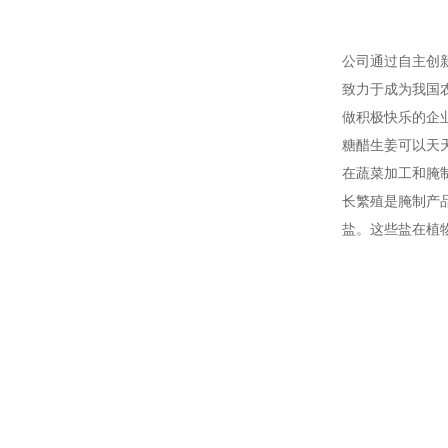
公司通过自主创
致力于成为我国
做积极快乐的企
糖醋生姜可以天
在蔬菜加工和腌
长繁殖是腌制产
盐。这些盐在植