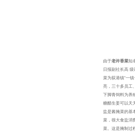
由于
老许香菜
知
日报副社长高 
菜为荻港镇“一
亮，三十多员工
下脚青饲料为养
糖醋生姜可以天
盐是酱腌菜的基
菜，很大食盐消
菜。这是腌制过