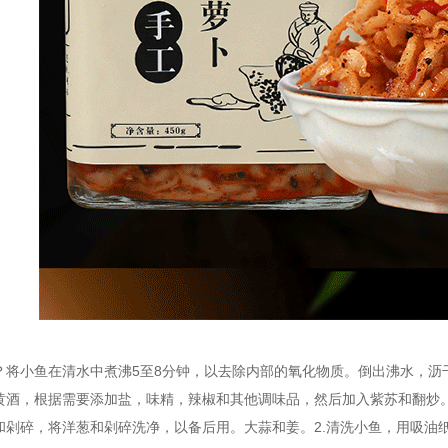
？将小鱼在清水中煮沸5至8分钟，以去除内部的氧化物质。倒出沸水，沥
黄酒，根据需要添加盐，味精，辣椒和其他调味品，然后加入紫苏和翻炒。
和剁碎，将洋葱和剁碎洗净，以备后用。大蒜和姜。2.清洗小鱼，用吸油