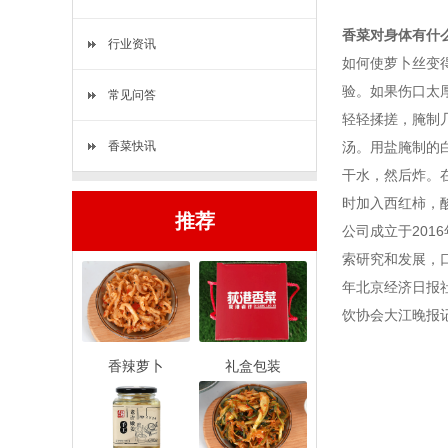
香菜对身体有什
行业资讯
如何使萝卜丝变
验。如果伤口太
常见问答
轻轻揉搓，腌制
香菜快讯
汤。用盐腌制的
干水，然后炸。
时加入西红柿，
推荐
公司成立于20
索研究和发展，口
年北京经济日报社
饮协会大江晚报
香辣萝卜
礼盒包装