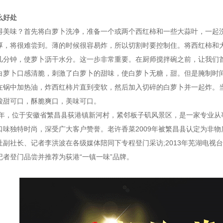
么好处
得美味？首先将白萝卜洗净，准备一个或两个西红柿和一些大蒜叶，一起
厚，将很难尝到。薄的时候很容易炸，所以切割时要控制住。将西红柿和
几分钟，使萝卜沥干水分。这一步非常重要。在厨师搅拌碗之前，让我们
白萝卜口感清脆，刺激了白萝卜的甜味，使白萝卜无糖，甜。但是腌制时
在锅中加热油，炸西红柿片直到变软，然后加入切碎的白萝卜并一起炸。
酸甜可口，酥脆爽口，美味可口。
16年，位于安徽省繁昌县荻港镇新河村，紧邻板子矶风景区，是一家专业
味独特时尚，深受广大客户赞誉。老许香菜2009年被繁昌县认定为非物质
副社长、记者李洪波在各级媒体陪同下专程登门采访;2013年芜湖电视台
记者登门品尝并推荐为荻港“一镇一味”品牌。