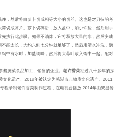
洗净，然后将白萝卜切成相等大小的切丝。这也是对刀技的考
大蒜切成薄片。萝卜切碎后，放入盆中，加少许盐，然后用手
首先执行此步骤。如果不油炸，它将释放大量的水，然后变成
间不能太长，大约六到七分钟就足够了，然后用清水冲洗，沥
当锅中有水时，加盐调味，然后将大蒜叶放入锅中一起。配对
从事酱腌菜食品加工、销售的企业。
老许香菜
经过八十多年的探
文化遗产、2019年被认定为芜湖市非物质文化遗产。2011
专程录制老许香菜制作过程，在电视台播放;2014年由繁昌餐