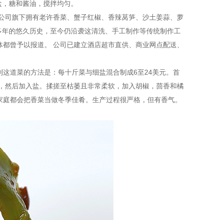
盐，糖和酱油，搅拌均匀。
。公司旗下拥有老许香菜、蟹子红椒、香辣莴笋、沙土姜蒜、萝
0多年的悠久历史，至今仍沿袭这清洗、手工制作等传统制作工
体都曾予以报道。 公司已建立酒店超市直供、商业网点配送、
这道菜的方法是：每十斤菜与细盐混合制成6至24美元。首
％，然后加入盐。揉搓至枯萎且非常柔软，加入胡椒，茴香和橘
家庭都会把香菜当做冬季佳肴。生产过程很严格，但有香气。