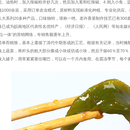
壳。油热时，加入辣椒粉并炒几次，然后加入葱和红辣椒。4.倒入小鱼，
地1000余亩，采用订单农业模式，原材料实现标准化种植、专业化供应
八大系列20多种产品，口味独特，堪称一绝。老许香菜制作技艺已有30
味已成为皖南地区代表性名优特产，《经济日报》、《人民网》等知名媒
三位一体”的营销网络，年销售额逐年上升。
简单而精致，基本上遵循了清代中期形成的工艺。根据有关记录，当时腌制
放上蔬菜，将杆头的粗大部分撕成小块或切成小块，然后干燥60％至70
放入罐子，用草紧紧塞住嘴巴，可以在一个月内食用。在霜冻季节，每个