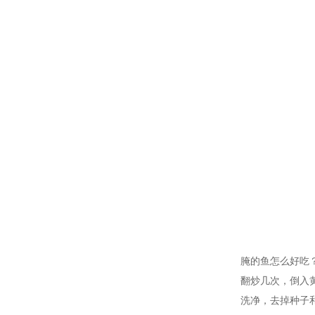
腌的鱼怎么好吃
翻炒几次，倒入
洗净，去掉种子