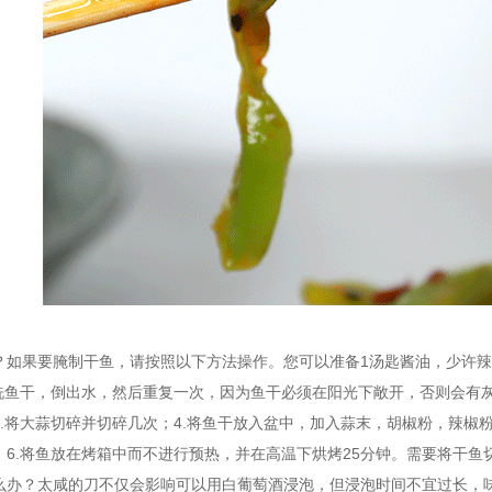
？如果要腌制干鱼，请按照以下方法操作。您可以准备1汤匙酱油，少许辣
清洗鱼干，倒出水，然后重复一次，因为鱼干必须在阳光下敞开，否则会有
3.将大蒜切碎并切碎几次；4.将鱼干放入盆中，加入蒜末，胡椒粉，辣椒
；6.将鱼放在烤箱中而不进行预热，并在高温下烘烤25分钟。需要将干
么办？太咸的刀不仅会影响可以用白葡萄酒浸泡，但浸泡时间不宜过长，