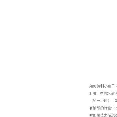
如何腌制小鱼干
1.用干净的水
（约一小时）；
有油纸的烤盘中
时如果盐太咸怎