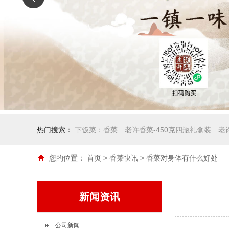
热门搜索：
下饭菜：香菜
老许香菜-450克四瓶礼盒装
老
您的位置：
首页
>
香菜快讯
> 香菜对身体有什么好处
新闻资讯
公司新闻