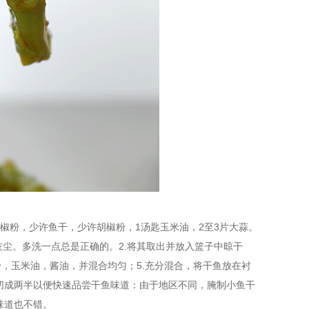
椒粉，少许鱼干，少许胡椒粉，1汤匙玉米油，2至3片大蒜。
灰尘。多洗一点总是正确的。2.将其取出并放入篮子中晾干
粉，玉米油，酱油，并混合均匀；5.充分混合，将干鱼放在衬
鱼切成两半以便快速品尝干鱼味道：由于地区不同，腌制小鱼干
味道也不错。