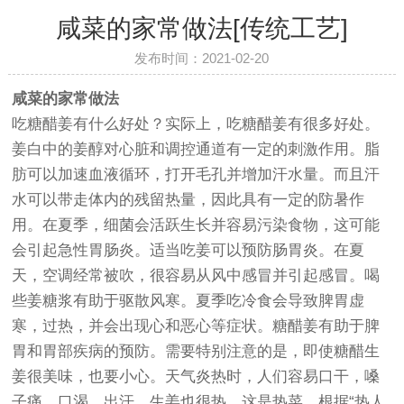
咸菜的家常做法[传统工艺]
发布时间：2021-02-20
咸菜的家常做法
吃糖醋姜有什么好处？实际上，吃糖醋姜有很多好处。
姜白中的姜醇对心脏和调控通道有一定的刺激作用。脂
肪可以加速血液循环，打开毛孔并增加汗水量。而且汗
水可以带走体内的残留热量，因此具有一定的防暑作
用。在夏季，细菌会活跃生长并容易污染食物，这可能
会引起急性胃肠炎。适当吃姜可以预防肠胃炎。在夏
天，空调经常被吹，很容易从风中感冒并引起感冒。喝
些姜糖浆有助于驱散风寒。夏季吃冷食会导致脾胃虚
寒，过热，并会出现心和恶心等症状。糖醋姜有助于脾
胃和胃部疾病的预防。需要特别注意的是，即使糖醋生
姜很美味，也要小心。天气炎热时，人们容易口干，嗓
子痛，口渴，出汗，生姜也很热。这是热菜。根据“热人