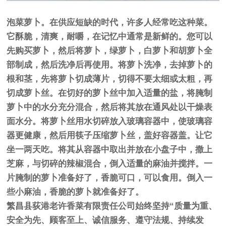
泡菜萝卜。在供应短缺的时代，许多人经常吃这种菜。
它酥脆，清爽，耐嚼，在记忆中通常是新鲜的。您可以
先购买萝卜，然后将萝卜，绿萝卜，白萝卜和胡萝卜全
部制成，然后洗净后再使用。将萝卜洗净，去掉萝卜的
根和茎，先将萝卜切成薄片，切得不要太细或太粗，再
切成萝卜丝。在切好的萝卜丝中加入适量的盐，将腌制
萝卜中的水分充分混合，然后将其放在通风处以干燥表
面水分。将萝卜丝用水切碎放入玻璃容器中，使玻璃容
器更健康，然后用筷子压缩萝卜丝，盖好容器盖。让它
坐一两天吃。将其从容器中取出并放在小盘子中，撒上
芝麻，与切碎的辣椒混合，倒入适量的麻油并搅拌。一
片腌制的萝卜准备好了，香脆可口，可以食用。倒入一
些小麻油，香脆的萝卜就准备好了。
繁昌县荻港老许香菜有限责任公司始终坚持“质量为重、
安全为先、顾客至上、诚信服务、遵守法规、持续发