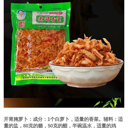
开胃腌萝卜：成分：1个白萝卜，适量的香菜。辅料：适
量的盐，80克的糖，50克的醋，半碗温水，适量的鸡