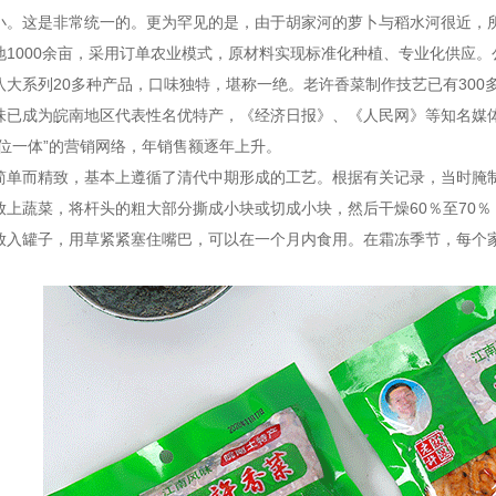
小。这是非常统一的。更为罕见的是，由于胡家河的萝卜与稻水河很近，
地1000余亩，采用订单农业模式，原材料实现标准化种植、专业化供应
八大系列20多种产品，口味独特，堪称一绝。老许香菜制作技艺已有30
味已成为皖南地区代表性名优特产，《经济日报》、《人民网》等知名媒
三位一体”的营销网络，年销售额逐年上升。
简单而精致，基本上遵循了清代中期形成的工艺。根据有关记录，当时腌制
放上蔬菜，将杆头的粗大部分撕成小块或切成小块，然后干燥60％至70
放入罐子，用草紧紧塞住嘴巴，可以在一个月内食用。在霜冻季节，每个