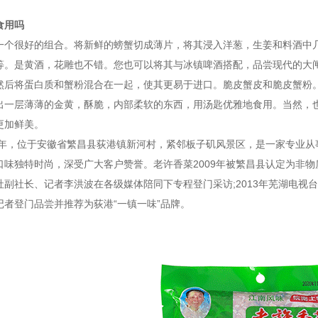
食用吗
一个很好的组合。将新鲜的螃蟹切成薄片，将其浸入洋葱，生姜和料酒中
等。是黄酒，花雕也不错。您也可以将其与冰镇啤酒搭配，品尝现代的大
然后将蛋白质和蟹粉混合在一起，使其更易于进口。脆皮蟹皮和脆皮蟹粉
出一层薄薄的金黄，酥脆，内部柔软的东西，用汤匙优雅地食用。当然，
更加鲜美。
16年，位于安徽省繁昌县荻港镇新河村，紧邻板子矶风景区，是一家专业
味独特时尚，深受广大客户赞誉。老许香菜2009年被繁昌县认定为非物质
副社长、记者李洪波在各级媒体陪同下专程登门采访;2013年芜湖电视台
记者登门品尝并推荐为荻港“一镇一味”品牌。