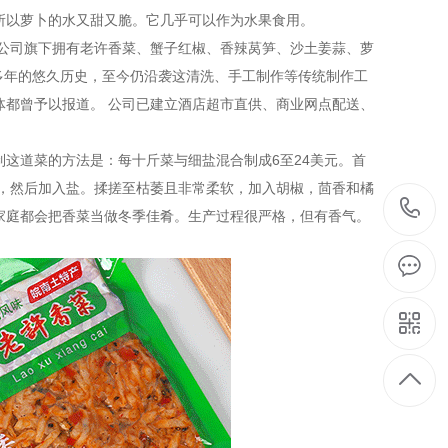
所以萝卜的水又甜又脆。它几乎可以作为水果食用。
。公司旗下拥有老许香菜、蟹子红椒、香辣莴笋、沙土姜蒜、萝
0多年的悠久历史，至今仍沿袭这清洗、手工制作等传统制作工
体都曾予以报道。 公司已建立酒店超市直供、商业网点配送、
这道菜的方法是：每十斤菜与细盐混合制成6至24美元。首
％，然后加入盐。揉搓至枯萎且非常柔软，加入胡椒，茴香和橘
家庭都会把香菜当做冬季佳肴。生产过程很严格，但有香气。