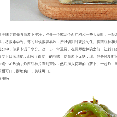
得美味？首先将白萝卜洗净，准备一个或两个西红柿和一些大蒜叶，一起
厚，将很难尝到。薄的时候很容易炸，所以切割时要控制住。将西红柿和
几分钟，使萝卜沥干水分。这一步非常重要。在厨师搅拌碗之前，让我们
白萝卜口感清脆，刺激了白萝卜的甜味，使白萝卜无糖，甜。但是腌制时
在锅中加热油，炸西红柿片直到变软，然后加入切碎的白萝卜并一起炸。
酸甜可口，酥脆爽口，美味可口。
食用吗