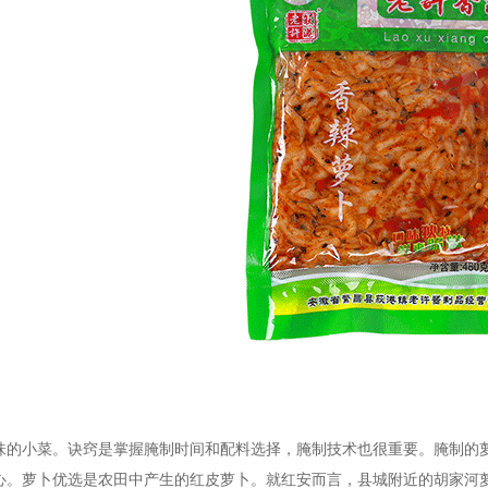
味的小菜。诀窍是掌握腌制时间和配料选择，腌制技术也很重要。腌制的
心。萝卜优选是农田中产生的红皮萝卜。就红安而言，县城附近的胡家河