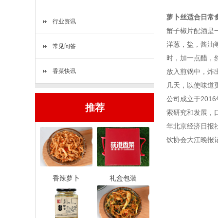
萝卜丝适合日常
行业资讯
蟹子椒片配酒是
洋葱，盐，酱油
常见问答
时，加一点醋，
香菜快讯
放入煎锅中，炸
几天，以使味道
公司成立于20
推荐
索研究和发展，口
年北京经济日报社
饮协会大江晚报
香辣萝卜
礼盒包装