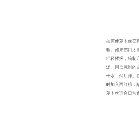
如何使萝卜丝变
验。如果伤口太
轻轻揉搓，腌制
汤。用盐腌制的
干水，然后炸。
时加入西红柿，
萝卜丝适合日常