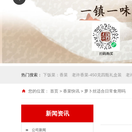
热门搜索：
下饭菜：香菜
老许香菜-450克四瓶礼盒装
老
您的位置：
首页
>
香菜快讯
> 萝卜丝适合日常食用吗
新闻资讯
公司新闻