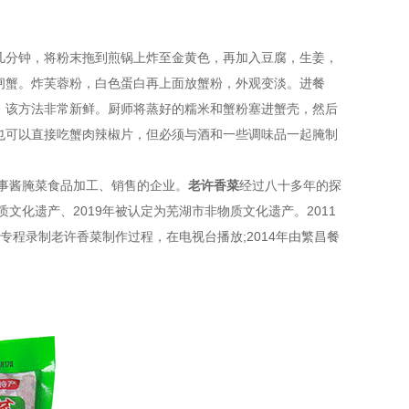
几分钟，将粉末拖到煎锅上炸至金黄色，再加入豆腐，生姜，
闸蟹。炸芙蓉粉，白色蛋白再上面放蟹粉，外观变淡。进餐
。该方法非常新鲜。厨师将蒸好的糯米和蟹粉塞进蟹壳，然后
也可以直接吃蟹肉辣椒片，但必须与酒和一些调味品一起腌制
从事酱腌菜食品加工、销售的企业。
老许香菜
经过八十多年的探
文化遗产、2019年被认定为芜湖市非物质文化遗产。2011
专程录制老许香菜制作过程，在电视台播放;2014年由繁昌餐